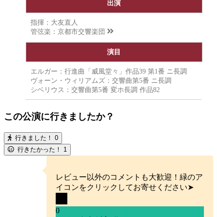
出演
指揮：大友直人
管弦楽：
京都市交響楽団
演目
エルガー：行進曲「威風堂々」作品39 第1番 ニ長調
ヴォーン・ウィリアムズ：交響曲第5番 ニ長調
シベリウス：交響曲第5番 変ホ長調 作品82
この公演に行きましたか？
行きました！
0
行きたかった！
1
レビュー以外のコメントも大歓迎！緑のア
イコンをクリックしてお寄せください➤
0