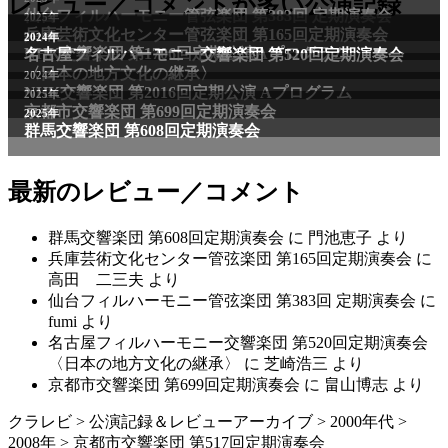
レビュー／コメントが多い公演記録
仙台フィルハーモニー管弦楽団 第383回 定期演奏会
2025年
兵庫芸術文化センター管弦楽団 第165回定期演奏会
2011年
2024年
NHK交響楽団 第1706回定期公演Aプログラム
名古屋フィルハーモニー交響楽団 第520回定期演奏会
〈日本の地方文化の継承〉
2024年
NHK交響楽団 第2016回定期公演 Aプログラム
2025年
京都市交響楽団 第699回定期演奏会
2025年
群馬交響楽団 第608回定期演奏会
最新のレビュー／コメント
群馬交響楽団 第608回定期演奏会
に
門池恵子
より
兵庫芸術文化センター管弦楽団 第165回定期演奏会
に
高田 二三夫
より
仙台フィルハーモニー管弦楽団 第383回 定期演奏会
に
fumi
より
名古屋フィルハーモニー交響楽団 第520回定期演奏会
〈日本の地方文化の継承〉
に
芝崎浩三
より
京都市交響楽団 第699回定期演奏会
に
畠山博志
より
クラレビ
>
公演記録＆レビューアーカイブ
>
2000年代
>
2008年
>
京都市交響楽団 第517回定期演奏会