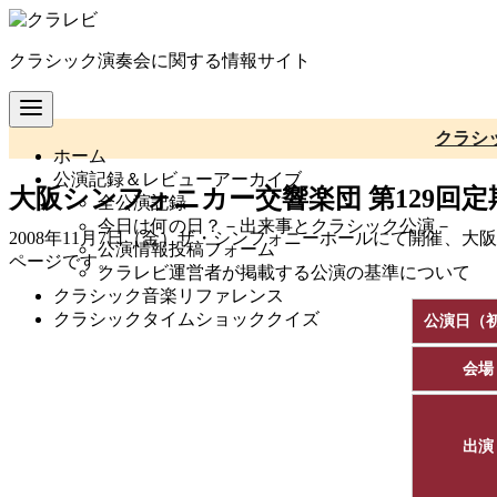
コ
ン
クラシック演奏会に関する情報サイト
テ
ン
ツ
へ
クラシ
ホーム
移
公演記録＆レビューアーカイブ
動
大阪シンフォニカー交響楽団 第129回定期演
全公演記録
今日は何の日？－出来事とクラシック公演－
2008年11月7日（金）ザ・シンフォニーホールにて開催、大阪シ
公演情報投稿フォーム
ページです。
クラレビ運営者が掲載する公演の基準について
クラシック音楽リファレンス
クラシックタイムショッククイズ
公演日（
会場
出演