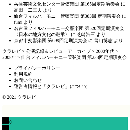
兵庫芸術文化センター管弦楽団 第165回定期演奏会
に
高田 二三夫
より
仙台フィルハーモニー管弦楽団 第383回 定期演奏会
に
fumi
より
名古屋フィルハーモニー交響楽団 第520回定期演奏会
〈日本の地方文化の継承〉
に
芝崎浩三
より
京都市交響楽団 第699回定期演奏会
に
畠山博志
より
クラレビ
>
公演記録＆レビューアーカイブ
>
2000年代
>
2008年
>
仙台フィルハーモニー管弦楽団 第233回定期演奏会
プライバシーポリシー
利用規約
お問い合わせ
運営者情報と「クラレビ」について
© 2021
クラレビ
0