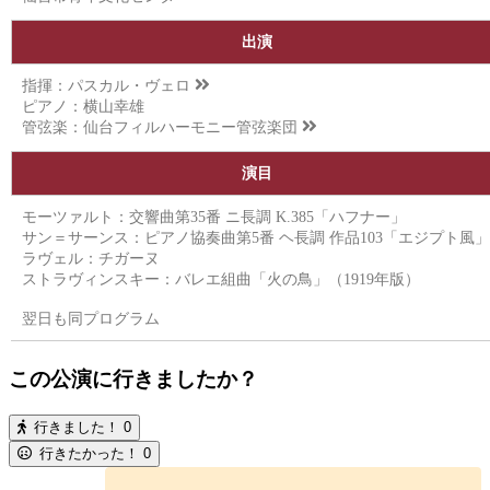
出演
指揮：
パスカル・ヴェロ
ピアノ：横山幸雄
管弦楽：
仙台フィルハーモニー管弦楽団
演目
モーツァルト：交響曲第35番 ニ長調 K.385「ハフナー」
サン＝サーンス：ピアノ協奏曲第5番 ヘ長調 作品103「エジプト風」
ラヴェル：チガーヌ
ストラヴィンスキー：バレエ組曲「火の鳥」（1919年版）
翌日も同プログラム
この公演に行きましたか？
行きました！
0
行きたかった！
0