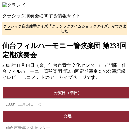
コ
ン
クラシック演奏会に関する情報サイト
テ
ン
クラシック音楽雑学クイズ『クラシックタイムショッククイズ』ができま
ツ
した
へ
移
仙台フィルハーモニー管弦楽団 第233回
動
定期演奏会
2008年11月14日（金）仙台市青年文化センターにて開催、仙
台フィルハーモニー管弦楽団 第233回定期演奏会の公演記録
とレビュー/コメントのアーカイブページです。
公演日（初日）
2008年11月14日（金）
会場
仙台市青年文化センター