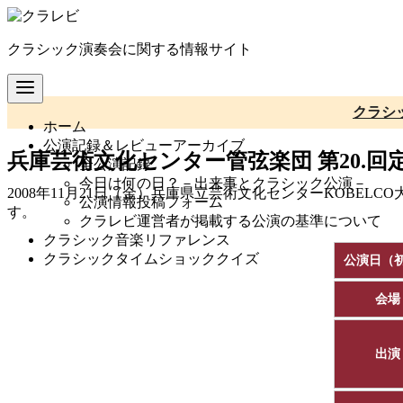
コ
ン
クラシック演奏会に関する情報サイト
テ
ン
ツ
へ
クラシ
ホーム
移
公演記録＆レビューアーカイブ
動
兵庫芸術文化センター管弦楽団 第20.回
全公演記録
今日は何の日？－出来事とクラシック公演－
2008年11月21日（金）兵庫県立芸術文化センターKOBE
公演情報投稿フォーム
す。
クラレビ運営者が掲載する公演の基準について
クラシック音楽リファレンス
クラシックタイムショッククイズ
公演日（
会場
出演