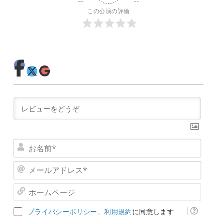
この公演の評価
お
名
メ
前
ー
*
ホ
ル
ー
ア
ム
ド
プライバシーポリシー
、
利用規約
に同意します