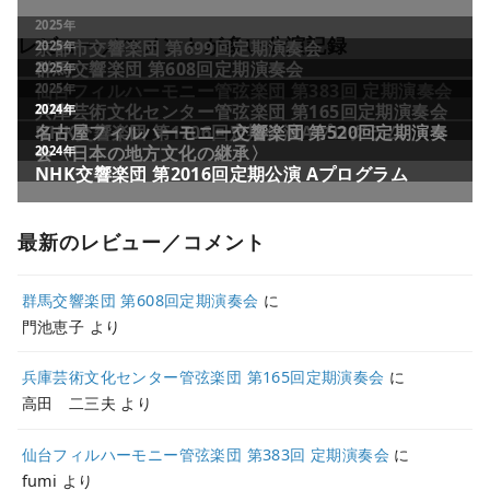
レビュー／コメントが多い公演記録
最新のレビュー／コメント
群馬交響楽団 第608回定期演奏会
に
門池恵子
より
兵庫芸術文化センター管弦楽団 第165回定期演奏会
に
高田 二三夫
より
仙台フィルハーモニー管弦楽団 第383回 定期演奏会
に
fumi
より