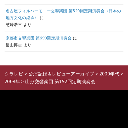
名古屋フィルハーモニー交響楽団 第520回定期演奏会〈日本の
地方文化の継承〉
に
芝崎浩三
より
京都市交響楽団 第699回定期演奏会
に
畠山博志
より
クラレビ
>
公演記録＆レビューアーカイブ
>
2000年代
>
2008年
>
山形交響楽団 第192回定期演奏会