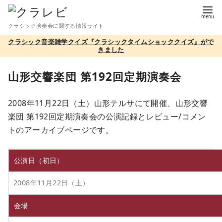
コ
ン
クラシック演奏会に関する情報サイト
テ
クラシック音楽雑学クイズ『クラシックタイムショッククイズ』がで
ン
きました
ツ
へ
山形交響楽団 第192回定期演奏会
移
動
2008年11月22日（土）山形テルサにて開催、山形交響
楽団 第192回定期演奏会の公演記録とレビュー/コメン
トのアーカイブページです。
公演日（初日）
2008年11月22日（土）
会場