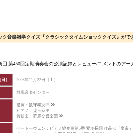
ック音楽雑学クイズ『クラシックタイムショッククイズ』がで
響楽団 第450回定期演奏会の公演記録とレビュー/コメントのア
初日）
2008年11月22日（土）
群馬音楽センター
指揮：
飯守泰次郎
ピアノ：児玉麻里
管弦楽：
群馬交響楽団
ベートーヴェン：ピアノ協奏曲第5番 変ホ長調 作品73「皇帝」