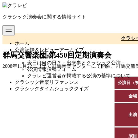
コ
ン
クラシック演奏会に関する情報サイト
テ
ン
ツ
へ
クラシ
ホーム
移
公演記録＆レビューアーカイブ
動
群馬交響楽団 第450回定期演奏会
全公演記録
今日は何の日？－出来事とクラシック公演－
2008年11月22日（土）群馬音楽センターにて開催、群馬交
公演情報投稿フォーム
クラレビ運営者が掲載する公演の基準について
クラシック音楽リファレンス
公演日（
クラシックタイムショッククイズ
会場
出演
演目