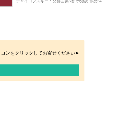
チャイコフスキー：交響曲第5番 ホ短調 作品64
イコンをクリックしてお寄せください➤