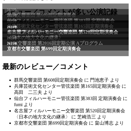
2025年
レビュー／コメントが多い公演記録
群馬交響楽団 第608回定期演奏会
2025年
仙台フィルハーモニー管弦楽団 第383回 定期演奏会
2025年
兵庫芸術文化センター管弦楽団 第165回定期演奏会
2011年
2024年
NHK交響楽団 第1706回定期公演Aプログラム
名古屋フィルハーモニー交響楽団 第520回定期演奏会
〈日本の地方文化の継承〉
2024年
NHK交響楽団 第2016回定期公演 Aプログラム
2025年
京都市交響楽団 第699回定期演奏会
最新のレビュー／コメント
群馬交響楽団 第608回定期演奏会
に
門池恵子
より
兵庫芸術文化センター管弦楽団 第165回定期演奏会
に
高田 二三夫
より
仙台フィルハーモニー管弦楽団 第383回 定期演奏会
に
fumi
より
名古屋フィルハーモニー交響楽団 第520回定期演奏会
〈日本の地方文化の継承〉
に
芝崎浩三
より
京都市交響楽団 第699回定期演奏会
に
畠山博志
より