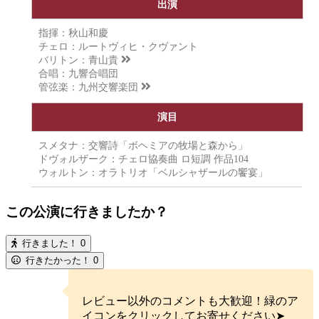
出演
指揮：秋山和慶
チェロ：ルートヴィヒ・クヴァント
バリトン：
青山貴
合唱：九響合唱団
管弦楽：
九州交響楽団
演目
スメタナ：交響詩「ボヘミアの牧場と森から」
ドヴォルザーク：チェロ協奏曲 ロ短調 作品104
ウォルトン：オラトリオ「ベルシャザールの饗宴」
この公演に行きましたか？
行きました！
0
行きたかった！
0
レビュー以外のコメントも大歓迎！緑のア
イコンをクリックしてお寄せください➤