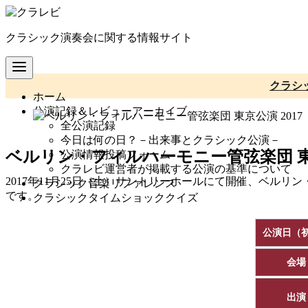
コ
ン
クラシック演奏会に関する情報サイト
テ
ン
ツ
へ
クラシ
ホーム
移
公演記録＆レビューアーカイブ
動
全公演記録
今日は何の日？－出来事とクラシック公演－
ベルリン・フィルハーモニー管弦楽団 東
公演情報投稿フォーム
クラレビ運営者が掲載する公演の基準について
2017年11月25日（土）サントリーホールにて開催、ベルリ
クラシック音楽リファレンス
です。
クラシックタイムショッククイズ
公演日（
会場
出演