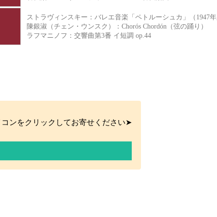
ストラヴィンスキー：バレエ音楽「ペトルーシュカ」（1947
陳銀淑（チェン・ウンスク）：Chorós Chordón（弦の踊り）
ラフマニノフ：交響曲第3番 イ短調 op.44
イコンをクリックしてお寄せください➤