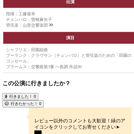
出演
指揮：工藤俊幸
チェンバロ：曽根麻矢子
管弦楽：
山形交響楽団
演目
シャブリエ：田園組曲
プーランク：クラヴサン（チェンバロ）と管弦楽のための「田園の
コンセール」
ブラームス：交響曲第3番 ヘ長調 作品90
この公演に行きましたか？
行きました！
0
行きたかった！
0
レビュー以外のコメントも大歓迎！緑のア
イコンをクリックしてお寄せください➤