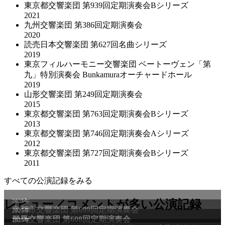
東京都交響楽団 第939回定期演奏会Bシリーズ
2021
九州交響楽団 第386回定期演奏会
2020
読売日本交響楽団 第627回名曲シリーズ
2019
東京フィルハーモニー交響楽団 ベートーヴェン「第
九」特別演奏会 Bunkamuraオーチャードホール
2019
山形交響楽団 第249回定期演奏会
2015
東京都交響楽団 第763回定期演奏会Bシリーズ
2013
東京都交響楽団 第746回定期演奏会Aシリーズ
2012
東京都交響楽団 第727回定期演奏会Bシリーズ
2011
すべての公演記録をみる
2025年
レビュー／コメントが多い公演記録
京都市交響楽団 第699回定期演奏会
2025年
群馬交響楽団 第608回定期演奏会
2025年