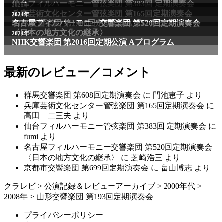
仙台フィルハーモニー管弦楽団 第383回 定期演奏会
2025年
兵庫芸術文化センター管弦楽団 第165回定期演奏会
2011年
2024年
NHK交響楽団 第1706回定期公演Aプログラム
名古屋フィルハーモニー交響楽団 第520回定期演奏会
〈日本の地方文化の継承〉
2024年
NHK交響楽団 第2016回定期公演 Aプログラム
最新のレビュー／コメント
群馬交響楽団 第608回定期演奏会
に
門池恵子
より
兵庫芸術文化センター管弦楽団 第165回定期演奏会
に
高田 二三夫
より
仙台フィルハーモニー管弦楽団 第383回 定期演奏会
に
fumi
より
名古屋フィルハーモニー交響楽団 第520回定期演奏会
〈日本の地方文化の継承〉
に
芝崎浩三
より
京都市交響楽団 第699回定期演奏会
に
畠山博志
より
クラレビ
>
公演記録＆レビューアーカイブ
>
2000年代
>
2008年
>
山形交響楽団 第193回定期演奏会
プライバシーポリシー