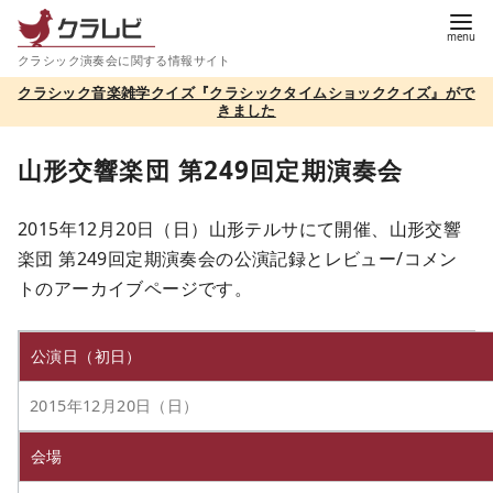
コ
ン
クラシック演奏会に関する情報サイト
テ
クラシック音楽雑学クイズ『クラシックタイムショッククイズ』がで
ン
きました
ツ
へ
山形交響楽団 第249回定期演奏会
移
動
2015年12月20日（日）山形テルサにて開催、山形交響
楽団 第249回定期演奏会の公演記録とレビュー/コメン
トのアーカイブページです。
公演日（初日）
2015年12月20日（日）
会場