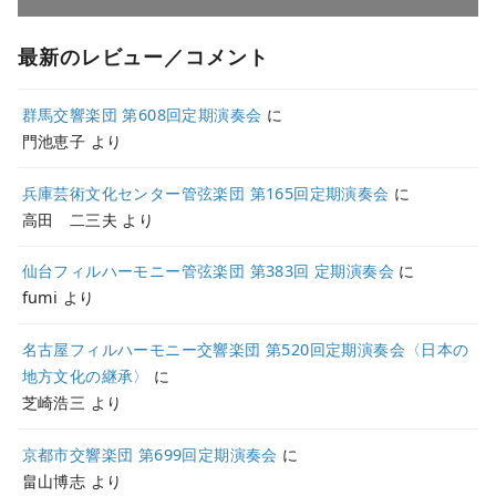
最新のレビュー／コメント
群馬交響楽団 第608回定期演奏会
に
門池恵子
より
兵庫芸術文化センター管弦楽団 第165回定期演奏会
に
高田 二三夫
より
仙台フィルハーモニー管弦楽団 第383回 定期演奏会
に
fumi
より
名古屋フィルハーモニー交響楽団 第520回定期演奏会〈日本の
地方文化の継承〉
に
芝崎浩三
より
京都市交響楽団 第699回定期演奏会
に
畠山博志
より