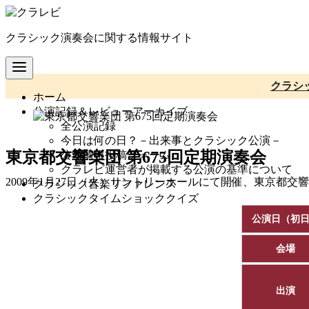
コ
ン
クラシック演奏会に関する情報サイト
テ
ン
ツ
へ
クラシ
ホーム
移
公演記録＆レビューアーカイブ
動
全公演記録
今日は何の日？－出来事とクラシック公演－
東京都交響楽団 第675回定期演奏会
公演情報投稿フォーム
クラレビ運営者が掲載する公演の基準について
2009年1月27日（火）サントリーホールにて開催、東京都交
クラシック音楽リファレンス
クラシックタイムショッククイズ
公演日（初
会場
出演