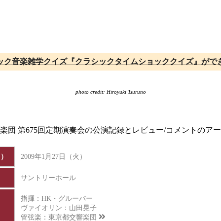
ック音楽雑学クイズ『クラシックタイムショッククイズ』がで
photo credit: Hiroyuki Tsuruno
響楽団 第675回定期演奏会の公演記録とレビュー/コメントのア
日）
2009年1月27日（火）
サントリーホール
指揮：HK・グルーバー
ヴァイオリン：山田晃子
管弦楽：
東京都交響楽団