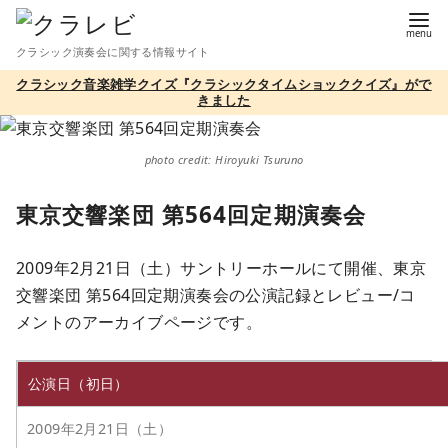
コ
ン
クラシック演奏会に関する情報サイト
テ
クラシック音楽雑学クイズ『クラシックタイムショッククイズ』がで
ン
きました
ツ
へ
photo credit: Hiroyuki Tsuruno
移
動
東京交響楽団 第564回定期演奏会
2009年2月21日（土）サントリーホールにて開催、東京
交響楽団 第564回定期演奏会の公演記録とレビュー/コ
メントのアーカイブページです。
公演日（初日）
2009年2月21日（土）