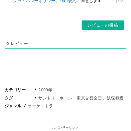
プライバシーポリシー
、
利用規約
に同意します
レ
ペ
ス
ー
*
ジ
0
レビュー
カテゴリー
2009年
タグ
サントリーホール
東京交響楽団
飯森範親
ジャンル
オーケストラ
スポンサーリンク