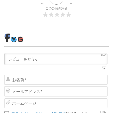
この公演の評価
4000
お
名
前
メ
*
ー
ル
ホ
ア
ー
ド
ム