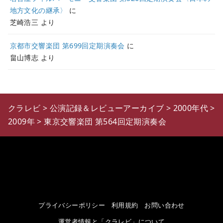
地方文化の継承〉
に
芝崎浩三
より
京都市交響楽団 第699回定期演奏会
に
畠山博志
より
クラレビ
>
公演記録＆レビューアーカイブ
>
2000年代
>
2009年
>
東京交響楽団 第564回定期演奏会
プライバシーポリシー
利用規約
お問い合わせ
運営者情報と「クラレビ」について