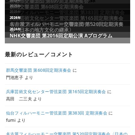
最新のレビュー／コメント
群馬交響楽団 第608回定期演奏会
に
門池恵子
より
兵庫芸術文化センター管弦楽団 第165回定期演奏会
に
高田 二三夫
より
仙台フィルハーモニー管弦楽団 第383回 定期演奏会
に
fumi
より
名古屋フィルハーモニー交響楽団 第520回定期演奏会〈日本の