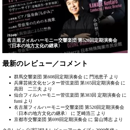
2024年
名古屋フィルハーモニー交響楽団 第520回定期演奏会
〈日本の地方文化の継承〉
最新のレビュー／コメント
群馬交響楽団 第608回定期演奏会
に
門池恵子
より
兵庫芸術文化センター管弦楽団 第165回定期演奏会
に
高田 二三夫
より
仙台フィルハーモニー管弦楽団 第383回 定期演奏会
に
fumi
より
名古屋フィルハーモニー交響楽団 第520回定期演奏会
〈日本の地方文化の継承〉
に
芝崎浩三
より
京都市交響楽団 第699回定期演奏会
に
畠山博志
より