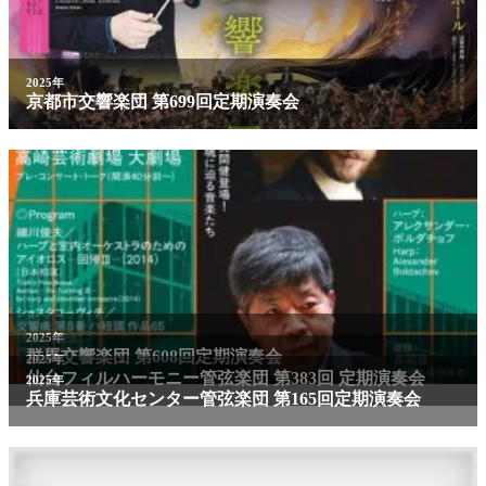
2025年
京都市交響楽団 第699回定期演奏会
2025年
群馬交響楽団 第608回定期演奏会
2025年
仙台フィルハーモニー管弦楽団 第383回 定期演奏会
2025年
兵庫芸術文化センター管弦楽団 第165回定期演奏会