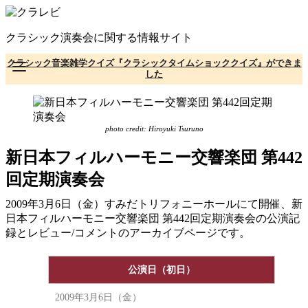
コ
ン
クラシック演奏会に関する情報サイト
テ
ン
クラシック音楽雑学クイズ『クラシックタイムショッククイズ』ができま
ツ
した
へ
移
動
photo credit: Hiroyuki Tsuruno
新日本フィルハーモニー交響楽団 第442
回定期演奏会
2009年3月6日（金）すみだトリフォニーホールにて開催、新
日本フィルハーモニー交響楽団 第442回定期演奏会の公演記
録とレビュー/コメントのアーカイブページです。
公演日（初日）
2009年3月6日（金）