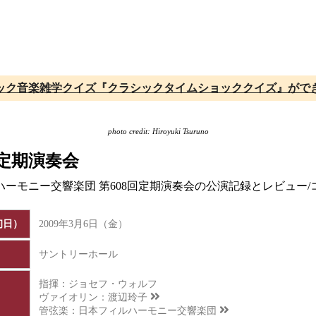
ック音楽雑学クイズ『クラシックタイムショッククイズ』がで
photo credit: Hiroyuki Tsuruno
回定期演奏会
ルハーモニー交響楽団 第608回定期演奏会の公演記録とレビュー
初日）
2009年3月6日（金）
サントリーホール
指揮：ジョセフ・ウォルフ
ヴァイオリン：
渡辺玲子
管弦楽：
日本フィルハーモニー交響楽団