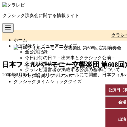
コ
ン
クラシック演奏会に関する情報サイト
テ
ン
ツ
へ
クラシ
ホーム
移
公演記録＆レビューアーカイブ
動
全公演記録
今日は何の日？－出来事とクラシック公演－
日本フィルハーモニー交響楽団 第608
公演情報投稿フォーム
クラレビ運営者が掲載する公演の基準について
2009年3月6日（金）サントリーホールにて開催、日本フィ
クラシック音楽リファレンス
クラシックタイムショッククイズ
公演日（
会場
出演