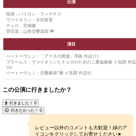
出演
指揮：バイロン・フィデチス
ヴァイオリン：犬伏亜里
チェロ：宮城健
管弦楽：
山形交響楽団
演目
ベートーヴェン：「アテネの廃墟」序曲 作品113
ブラームス：ヴァイオリンとチェロのための二重協奏曲 イ短調 作品
102
ベートーヴェン：交響曲第7番 イ長調 作品92
この公演に行きましたか？
行きました！
0
行きたかった！
0
レビュー以外のコメントも大歓迎！緑のア
イコンをクリックしてお寄せください➤