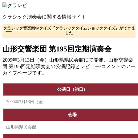
コ
ン
クラシック演奏会に関する情報サイト
テ
ン
クラシック音楽雑学クイズ『クラシックタイムショッククイズ』ができま
ツ
した
へ
移
山形交響楽団 第195回定期演奏会
動
2009年3月13日（金）山形県県民会館にて開催、山形交響楽
団 第195回定期演奏会の公演記録とレビュー/コメントのアー
カイブページです。
公演日（初日）
2009年3月13日（金）
会場
山形県県民会館