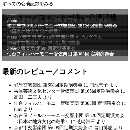
すべての公演記録をみる
2025年
レビュー／コメントが多い公演記録
兵庫芸術文化センター管弦楽団 第165回定期演奏会
2011年
2024年
NHK交響楽団 第1706回定期公演Aプログラム
名古屋フィルハーモニー交響楽団 第520回定期演奏会
〈日本の地方文化の継承〉
2024年
NHK交響楽団 第2016回定期公演 Aプログラム
2025年
京都市交響楽団 第699回定期演奏会
2025年
群馬交響楽団 第608回定期演奏会
2025年
仙台フィルハーモニー管弦楽団 第383回 定期演奏会
最新のレビュー／コメント
群馬交響楽団 第608回定期演奏会
に
門池恵子
より
兵庫芸術文化センター管弦楽団 第165回定期演奏会
に
高田 二三夫
より
仙台フィルハーモニー管弦楽団 第383回 定期演奏会
に
fumi
より
名古屋フィルハーモニー交響楽団 第520回定期演奏会
〈日本の地方文化の継承〉
に
芝崎浩三
より
京都市交響楽団 第699回定期演奏会
に
畠山博志
より