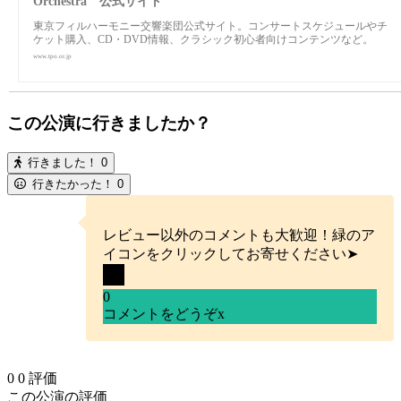
Orchestra 公式サイト
東京フィルハーモニー交響楽団公式サイト。コンサートスケジュールやチ
ケット購入、CD・DVD情報、クラシック初心者向けコンテンツなど。
www.tpo.or.jp
この公演に行きましたか？
行きました！
0
行きたかった！
0
レビュー以外のコメントも大歓迎！緑のア
イコンをクリックしてお寄せください➤
0
コメントをどうぞ
x
0
0
評価
この公演の評価