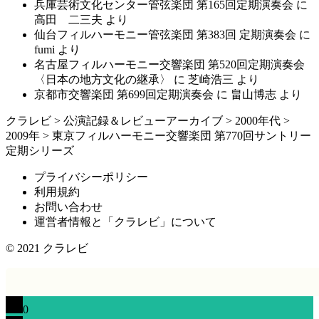
兵庫芸術文化センター管弦楽団 第165回定期演奏会
に
高田 二三夫
より
仙台フィルハーモニー管弦楽団 第383回 定期演奏会
に
fumi
より
名古屋フィルハーモニー交響楽団 第520回定期演奏会
〈日本の地方文化の継承〉
に
芝崎浩三
より
京都市交響楽団 第699回定期演奏会
に
畠山博志
より
クラレビ
>
公演記録＆レビューアーカイブ
>
2000年代
>
2009年
>
東京フィルハーモニー交響楽団 第770回サントリー
定期シリーズ
プライバシーポリシー
利用規約
お問い合わせ
運営者情報と「クラレビ」について
© 2021
クラレビ
0