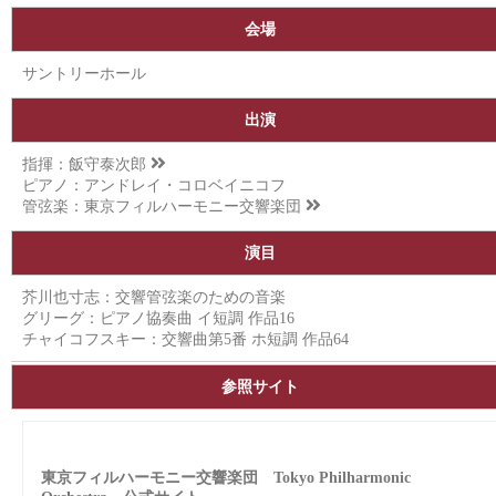
会場
サントリーホール
出演
指揮：
飯守泰次郎
ピアノ：アンドレイ・コロベイニコフ
管弦楽：
東京フィルハーモニー交響楽団
演目
芥川也寸志：交響管弦楽のための音楽
グリーグ：ピアノ協奏曲 イ短調 作品16
チャイコフスキー：交響曲第5番 ホ短調 作品64
参照サイト
東京フィルハーモニー交響楽団 Tokyo Philharmonic