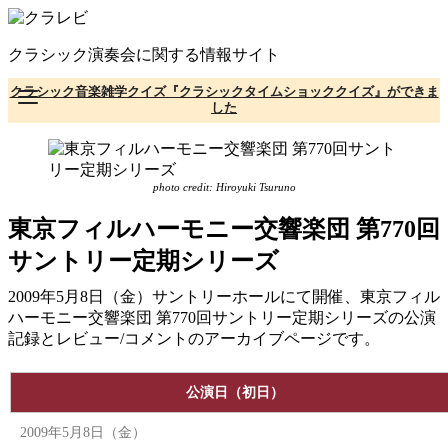
コ
ン
クラシック演奏会に関する情報サイト
テ
ン
クラシック音楽雑学クイズ『クラシックタイムショッククイズ』ができま
ツ
した
へ
移
動
photo credit: Hiroyuki Tsuruno
東京フィルハーモニー交響楽団 第770回
サントリー定期シリーズ
2009年5月8日（金）サントリーホールにて開催、東京フィル
ハーモニー交響楽団 第770回サントリー定期シリーズの公演
記録とレビュー/コメントのアーカイブページです。
公演日（初日）
2009年5月8日（金）