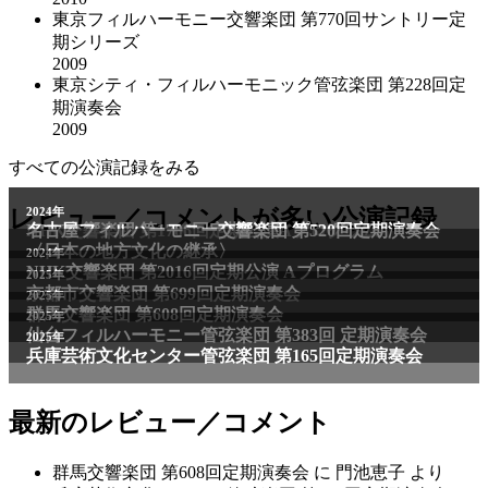
東京フィルハーモニー交響楽団 第770回サントリー定
期シリーズ
2009
東京シティ・フィルハーモニック管弦楽団 第228回定
期演奏会
2009
すべての公演記録をみる
2011年
レビュー／コメントが多い公演記録
2024年
NHK交響楽団 第1706回定期公演Aプログラム
名古屋フィルハーモニー交響楽団 第520回定期演奏会
〈日本の地方文化の継承〉
2024年
NHK交響楽団 第2016回定期公演 Aプログラム
2025年
京都市交響楽団 第699回定期演奏会
2025年
群馬交響楽団 第608回定期演奏会
2025年
仙台フィルハーモニー管弦楽団 第383回 定期演奏会
2025年
兵庫芸術文化センター管弦楽団 第165回定期演奏会
最新のレビュー／コメント
群馬交響楽団 第608回定期演奏会
に
門池恵子
より