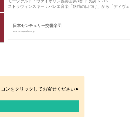
モーツァルト：ヴァイオリン協奏曲第3番 ト長調 K.216
日本センチュリー交響楽団
www.century-orchestra.jp
イコンをクリックしてお寄せください➤