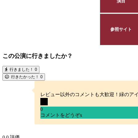
演目
参照サイト
この公演に行きましたか？
行きました！
0
行きたかった！
0
レビュー以外のコメントも大歓迎！緑のア
0
コメントをどうぞ
x
0
0
評価