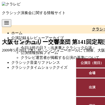
コ
ン
クラシック演奏会に関する情報サイト
テ
ン
ツ
へ
クラシ
ホーム
移
公演記録＆レビューアーカイブ
動
大阪センチュリー交響楽団 第141回定期
全公演記録
今日は何の日？－出来事とクラシック公演－
2009年5月28日（木）ザ・シンフォニーホールにて開催、
公演情報投稿フォーム
クラレビ運営者が掲載する公演の基準について
クラシック音楽リファレンス
公演日（初日）
クラシックタイムショッククイズ
会場
出演