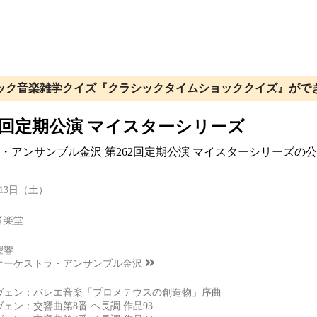
ック音楽雑学クイズ『クラシックタイムショッククイズ』がで
2回定期公演 マイスターシリーズ
ラ・アンサンブル金沢 第262回定期公演 マイスターシリーズ
月13日（土）
音楽堂
聖響
オーケストラ・アンサンブル金沢
ヴェン：バレエ音楽「プロメテウスの創造物」序曲
ェン：交響曲第8番 ヘ長調 作品93