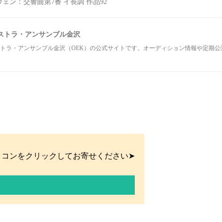
ェン：交響曲第7番 イ長調 作品92
ストラ・アンサンブル金沢
トラ・アンサンブル金沢（OEK）の公式サイトです。オーディション情報や定期
イコンをクリックしてお寄せください➤