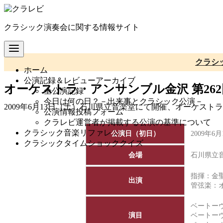
コ
ン
クラシック演奏会に関する情報サイト
テ
ン
ツ
へ
クラシ
ホーム
移
公演記録＆レビューアーカイブ
動
オーケストラ・アンサンブル金沢 第26
全公演記録
今日は何の日？－出来事とクラシック公演－
2009年6月13日（土）石川県立音楽堂にて開催、オーケスト
公演情報投稿フォーム
クラレビ運営者が掲載する公演の基準について
クラシック音楽リファレンス
公演日（初日）
2009年6
クラシックタイムショッククイズ
会場
石川県立
指揮：金
出演
管弦楽：
ベートー
演目
ベートーヴ