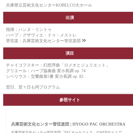
兵庫県立芸術文化センターKOBELCO大ホール
出演
指揮：ハンヌ・リントゥ
ハープ：グザヴィエ・ドゥ・メストレ
管弦楽：
兵庫芸術文化センター管弦楽団
演目
チャイコフスキー：幻想序曲「ロメオとジュリエット」
グリエール：ハープ協奏曲 変ホ長調 op. 74
シベリウス：交響曲第5番 変ホ長調 op. 82
翌日、翌々日も同プログラム
参照サイト
兵庫芸術文化センター管弦楽団 | HYOGO PAC ORCHESTRA
兵庫芸術文化センター管弦楽団「PACオーケストラ」のWEBサイトで