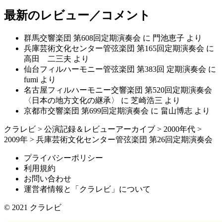
最新のレビュー／コメント
群馬交響楽団 第608回定期演奏会
に
門池恵子
より
兵庫芸術文化センター管弦楽団 第165回定期演奏会
に
高田 二三夫
より
仙台フィルハーモニー管弦楽団 第383回 定期演奏会
に
fumi
より
名古屋フィルハーモニー交響楽団 第520回定期演奏会
〈日本の地方文化の継承〉
に
芝崎浩三
より
京都市交響楽団 第699回定期演奏会
に
畠山博志
より
クラレビ
>
公演記録＆レビューアーカイブ
>
2000年代
>
2009年
>
兵庫芸術文化センター管弦楽団 第26回定期演奏会
プライバシーポリシー
利用規約
お問い合わせ
運営者情報と「クラレビ」について
© 2021
クラレビ