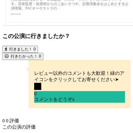
す。芸術監督・佐渡裕からのごあいさつや、定期演奏会をはじめとする公
演情報、PACオーケストラの…
hpac-orc.jp
この公演に行きましたか？
行きました！
0
行きたかった！
0
レビュー以外のコメントも大歓迎！緑のア
イコンをクリックしてお寄せください➤
0
コメントをどうぞ
x
0
0
評価
この公演の評価