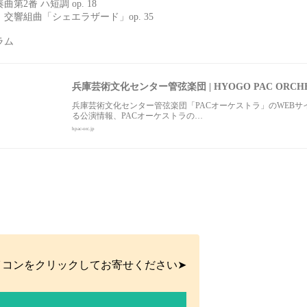
2番 ハ短調 op. 18
響組曲「シェエラザード」op. 35
グラム
兵庫芸術文化センター管弦楽団 | HYOGO PAC ORCHE
兵庫芸術文化センター管弦楽団「PACオーケストラ」のWEB
る公演情報、PACオーケストラの…
hpac-orc.jp
イコンをクリックしてお寄せください➤