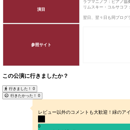
ラフマニノフ：ピアノ協奏曲第
リムスキー・コルサコフ：交
演目
翌日、翌々日も同プロ
参照サイト
この公演に行きましたか？
行きました！
0
行きたかった！
0
レビュー以外のコメントも大歓迎！緑のア
0