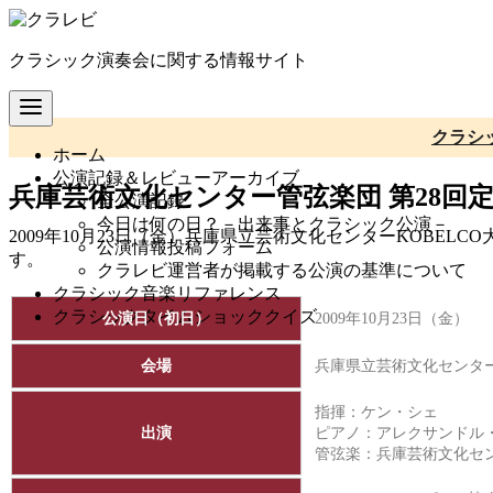
コ
ン
クラシック演奏会に関する情報サイト
テ
ン
ツ
へ
クラシ
ホーム
移
公演記録＆レビューアーカイブ
動
兵庫芸術文化センター管弦楽団 第28回
全公演記録
今日は何の日？－出来事とクラシック公演－
2009年10月23日（金）兵庫県立芸術文化センターKOBE
公演情報投稿フォーム
す。
クラレビ運営者が掲載する公演の基準について
クラシック音楽リファレンス
クラシックタイムショッククイズ
公演日（初日）
2009年10月23日（金）
会場
兵庫県立芸術文化センター
指揮：ケン・シェ
出演
ピアノ：アレクサンドル
管弦楽：
兵庫芸術文化セ