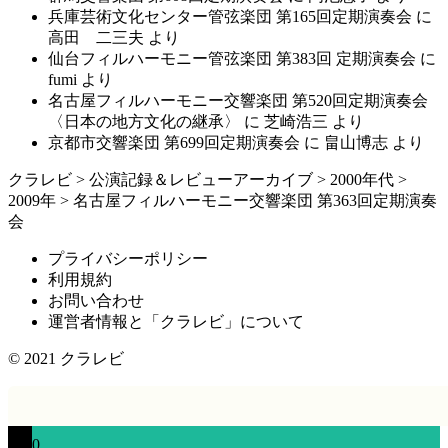
兵庫芸術文化センター管弦楽団 第165回定期演奏会
に
高田 二三夫
より
仙台フィルハーモニー管弦楽団 第383回 定期演奏会
に
fumi
より
名古屋フィルハーモニー交響楽団 第520回定期演奏会
〈日本の地方文化の継承〉
に
芝崎浩三
より
京都市交響楽団 第699回定期演奏会
に
畠山博志
より
クラレビ
>
公演記録＆レビューアーカイブ
>
2000年代
>
2009年
>
名古屋フィルハーモニー交響楽団 第363回定期演奏
会
プライバシーポリシー
利用規約
お問い合わせ
運営者情報と「クラレビ」について
© 2021
クラレビ
0