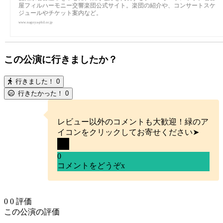
屋フィルハーモニー交響楽団公式サイト。楽団の紹介や、コンサートスケ
ジュールやチケット案内など。
www.nagoya-phil.or.jp
この公演に行きましたか？
行きました！
0
行きたかった！
0
レビュー以外のコメントも大歓迎！緑のア
イコンをクリックしてお寄せください➤
0
コメントをどうぞ
x
0
0
評価
この公演の評価