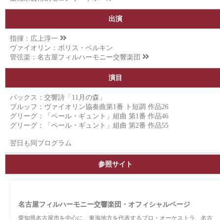
出演
指揮：
広上淳一
ヴァイオリン：ボリス・ベルキン
管弦楽：
名古屋フィルハーモニー交響楽団
演目
バックス：交響詩「11月の森」
ブルッフ：ヴァイオリン協奏曲第1番 ト短調 作品26
グリーグ：「ペール・ギュント」組曲 第1番 作品46
グリーグ：「ペール・ギュント」組曲 第2番 作品55
翌日も同プログラム
参照サイト
名古屋フィルハーモニー交響楽団・オフィシャルページ
愛知県名古屋市を中心に、東海地方を代表するプロ・オーケストラ、名古