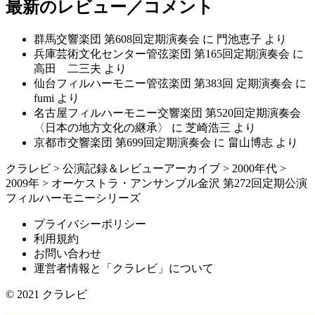
最新のレビュー／コメント
群馬交響楽団 第608回定期演奏会
に
門池恵子
より
兵庫芸術文化センター管弦楽団 第165回定期演奏会
に
高田 二三夫
より
仙台フィルハーモニー管弦楽団 第383回 定期演奏会
に
fumi
より
名古屋フィルハーモニー交響楽団 第520回定期演奏会
〈日本の地方文化の継承〉
に
芝崎浩三
より
京都市交響楽団 第699回定期演奏会
に
畠山博志
より
クラレビ
>
公演記録＆レビューアーカイブ
>
2000年代
>
2009年
>
オーケストラ・アンサンブル金沢 第272回定期公演
フィルハーモニーシリーズ
プライバシーポリシー
利用規約
お問い合わせ
運営者情報と「クラレビ」について
© 2021
クラレビ