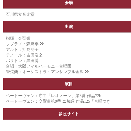
会場
石川県立音楽堂
出演
指揮：金聖響
ソプラノ：
森麻季
アルト：押見朋子
テノール：吉田浩之
バリトン：黒田博
合唱：大阪フィルハーモニー合唱団
管弦楽：
オーケストラ・アンサンブル金沢
演目
ベートーヴェン：序曲「レオノーレ」第3番 作品72b
ベートーヴェン：交響曲第9番 ニ短調 作品125「合唱つき」
参照サイト