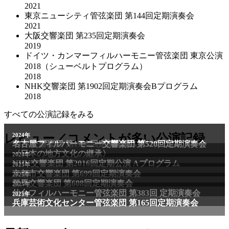
2021
東京ニューシティ管弦楽団 第144回定期演奏会
2021
大阪交響楽団 第235回定期演奏会
2019
ドイツ・カンマーフィルハーモニー管弦楽団 東京公演
2018（シューベルトプログラム）
2018
NHK交響楽団 第1902回定期演奏会Bプログラム
2018
すべての公演記録をみる
2011年
レビュー／コメントが多い公演記録
2024年
NHK交響楽団 第1706回定期公演Aプログラム
名古屋フィルハーモニー交響楽団 第520回定期演奏会
〈日本の地方文化の継承〉
2024年
NHK交響楽団 第2016回定期公演 Aプログラム
2025年
京都市交響楽団 第699回定期演奏会
2025年
群馬交響楽団 第608回定期演奏会
2025年
仙台フィルハーモニー管弦楽団 第383回 定期演奏会
2025年
兵庫芸術文化センター管弦楽団 第165回定期演奏会