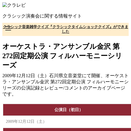
コ
ン
クラシック演奏会に関する情報サイト
テ
ン
クラシック音楽雑学クイズ『クラシックタイムショッククイズ』ができま
ツ
した
へ
移
オーケストラ・アンサンブル金沢 第
動
272回定期公演 フィルハーモニーシリ
ーズ
2009年12月12日（土）石川県立音楽堂にて開催、オーケスト
ラ・アンサンブル金沢 第272回定期公演 フィルハーモニーシ
リーズの公演記録とレビュー/コメントのアーカイブページ
です。
公演日（初日）
2009年12月12日（土）