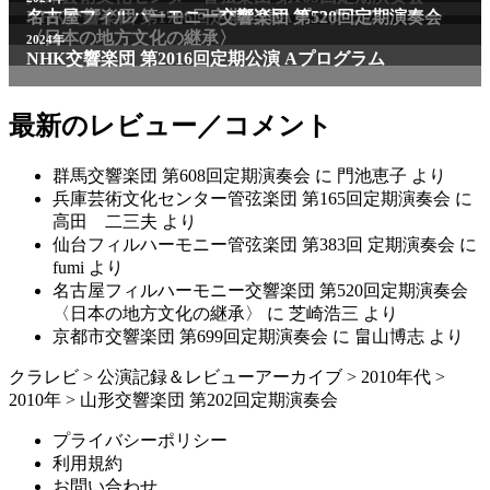
NHK交響楽団 第1706回定期公演Aプログラム
名古屋フィルハーモニー交響楽団 第520回定期演奏会
〈日本の地方文化の継承〉
2024年
NHK交響楽団 第2016回定期公演 Aプログラム
最新のレビュー／コメント
群馬交響楽団 第608回定期演奏会
に
門池恵子
より
兵庫芸術文化センター管弦楽団 第165回定期演奏会
に
高田 二三夫
より
仙台フィルハーモニー管弦楽団 第383回 定期演奏会
に
fumi
より
名古屋フィルハーモニー交響楽団 第520回定期演奏会
〈日本の地方文化の継承〉
に
芝崎浩三
より
京都市交響楽団 第699回定期演奏会
に
畠山博志
より
クラレビ
>
公演記録＆レビューアーカイブ
>
2010年代
>
2010年
>
山形交響楽団 第202回定期演奏会
プライバシーポリシー
利用規約
お問い合わせ