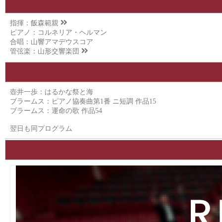
指揮：
飯森範親
ピアノ：コルネリア・ヘルマン
合唱：山響アマデウスコア
管弦楽：
山形交響楽団
壺井一歩：はるかな祭と海
ブラームス：ピアノ協奏曲第1番 ニ短調 作品15
ブラームス：運命の歌 作品54
翌日も同プログラム