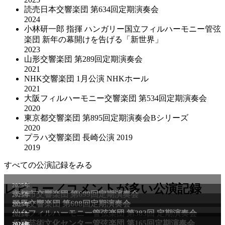
読売日本交響楽団 第634回定期演奏会
2024
小林研一郎 指揮 ハンガリー国立フィルハーモニー管弦
楽団 新年の幕開けを告げる「新世界」
2023
山形交響楽団 第289回定期演奏会
2021
NHK交響楽団 1⽉公演 NHKホール
2021
大阪フィルハーモニー交響楽団 第534回定期演奏会
2020
東京都交響楽団 第895回定期演奏会Bシリーズ
2020
プラハ交響楽団 長崎公演 2019
2019
すべての公演記録をみる
2025年
レビュー／コメントが多い公演記録
京都市交響楽団 第699回定期演奏会
2025年
群馬交響楽団 第608回定期演奏会
2025年
仙台フィルハーモニー管弦楽団 第383回 定期演奏会
2025年
兵庫芸術文化センター管弦楽団 第165回定期演奏会
2011年
2024年