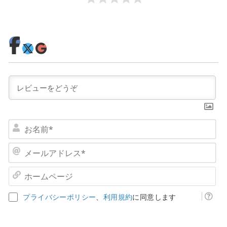
お
名
前
メ
*
ー
ル
ホ
ア
ー
ド
ム
プライバシーポリシー
、
利用規約
に同意します
レ
ペ
ス
ー