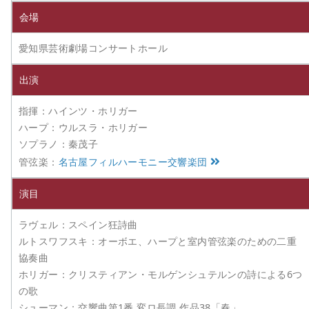
会場
愛知県芸術劇場コンサートホール
出演
指揮：ハインツ・ホリガー
ハープ：ウルスラ・ホリガー
ソプラノ：秦茂子
管弦楽：
名古屋フィルハーモニー交響楽団
演目
ラヴェル：スペイン狂詩曲
ルトスワフスキ：オーボエ、ハープと室内管弦楽のための二重
協奏曲
ホリガー：クリスティアン・モルゲンシュテルンの詩による6つ
の歌
シューマン：交響曲第1番 変ロ長調 作品38「春」