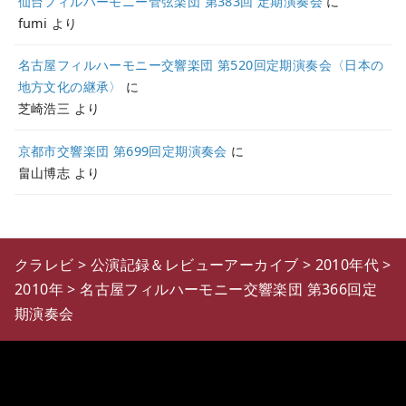
仙台フィルハーモニー管弦楽団 第383回 定期演奏会
に
fumi
より
名古屋フィルハーモニー交響楽団 第520回定期演奏会〈日本の
地方文化の継承〉
に
芝崎浩三
より
京都市交響楽団 第699回定期演奏会
に
畠山博志
より
クラレビ
>
公演記録＆レビューアーカイブ
>
2010年代
>
2010年
>
名古屋フィルハーモニー交響楽団 第366回定
期演奏会