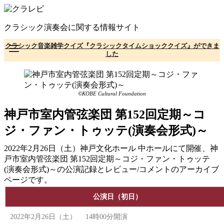
コ
ン
クラシック演奏会に関する情報サイト
テ
ン
クラシック音楽雑学クイズ『クラシックタイムショッククイズ』ができま
ツ
した
へ
移
動
©KOBE Cultural Foundation
神戸市室内管弦楽団 第152回定期～コ
ジ・ファン・トゥッテ(演奏会形式)～
2022年2月26日（土）神戸文化ホール 中ホールにて開催、神
戸市室内管弦楽団 第152回定期～コジ・ファン・トゥッテ
(演奏会形式)～の公演記録とレビュー/コメントのアーカイブ
ページです。
公演日（初日）
2022年2月26日（土） 14時00分開演