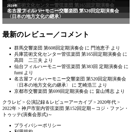
最新のレビュー／コメント
群馬交響楽団 第608回定期演奏会
に
門池恵子
より
兵庫芸術文化センター管弦楽団 第165回定期演奏会
に
高田 二三夫
より
仙台フィルハーモニー管弦楽団 第383回 定期演奏会
に
fumi
より
名古屋フィルハーモニー交響楽団 第520回定期演奏会
〈日本の地方文化の継承〉
に
芝崎浩三
より
京都市交響楽団 第699回定期演奏会
に
畠山博志
より
クラレビ
>
公演記録＆レビューアーカイブ
>
2020年代
>
2022年
>
神戸市室内管弦楽団 第152回定期～コジ・ファン・
トゥッテ(演奏会形式)～
プライバシーポリシー
利用規約