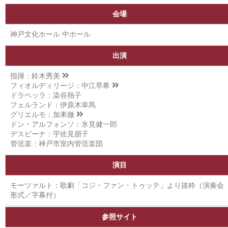
会場
神戸文化ホール 中ホール
出演
指揮：
鈴木秀美
フィオルディリージ：
中江早希
ドラベッラ：染谷熱子
フェルランド：伊原木幸馬
グリエルモ：
加耒徹
ドン・アルフォンソ：氷見健一郎
デスピーナ：宇佐見朋子
管弦楽：神戸市室内管弦楽団
演目
モーツァルト：歌劇「コジ・ファン・トゥッテ」より抜粋（演奏会
形式／字幕付）
参照サイト