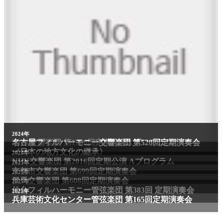
2011年
2024年
NHK交響楽団 第1706回定期公演Aプログラム
名古屋フィルハーモニー交響楽団 第520回定期演奏会
〈日本の地方文化の継承〉
2024年
NHK交響楽団 第2016回定期公演 Aプログラム
2025年
京都市交響楽団 第699回定期演奏会
2025年
群馬交響楽団 第608回定期演奏会
2025年
仙台フィルハーモニー管弦楽団 第383回 定期演奏会
2025年
兵庫芸術文化センター管弦楽団 第165回定期演奏会