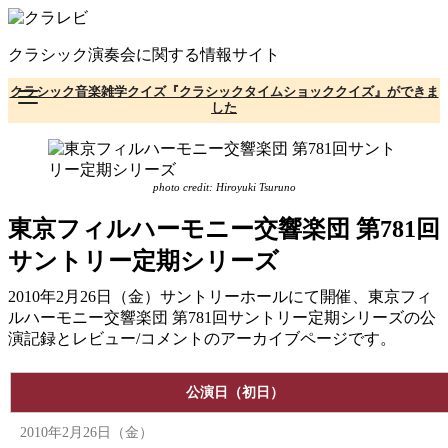
コ
ン
クラシック演奏会に関する情報サイト
テ
ン
クラシック音楽雑学クイズ『クラシックタイムショッククイズ』ができま
ツ
した
へ
移
動
photo credit: Hiroyuki Tsuruno
東京フィルハーモニー交響楽団 第781回
サントリー定期シリーズ
2010年2月26日（金）サントリーホールにて開催、東京フィ
ルハーモニー交響楽団 第781回サントリー定期シリーズの公
演記録とレビュー/コメントのアーカイブページです。
公演日（初日）
2010年2月26日（金）