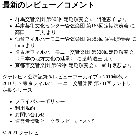
最新のレビュー／コメント
群馬交響楽団 第608回定期演奏会
に
門池恵子
より
兵庫芸術文化センター管弦楽団 第165回定期演奏会
に
高田 二三夫
より
仙台フィルハーモニー管弦楽団 第383回 定期演奏会
に
fumi
より
名古屋フィルハーモニー交響楽団 第520回定期演奏会
〈日本の地方文化の継承〉
に
芝崎浩三
より
京都市交響楽団 第699回定期演奏会
に
畠山博志
より
クラレビ
>
公演記録＆レビューアーカイブ
>
2010年代
>
2010年
>
東京フィルハーモニー交響楽団 第781回サントリー
定期シリーズ
プライバシーポリシー
利用規約
お問い合わせ
運営者情報と「クラレビ」について
© 2021
クラレビ