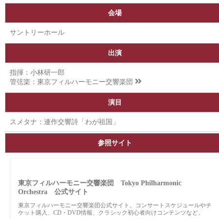
会場
サントリーホール
出演
指揮：小林研一郎
管弦楽：
東京フィルハーモニー交響楽団
演目
スメタナ：連作交響詩「わが祖国」
参照サイト
東京フィルハーモニー交響楽団 Tokyo Philharmonic
Orchestra 公式サイト
東京フィルハーモニー交響楽団公式サイト。コンサートスケジュールやチ
ケット購入、CD・DVD情報、クラシック初心者向けコンテンツなど。