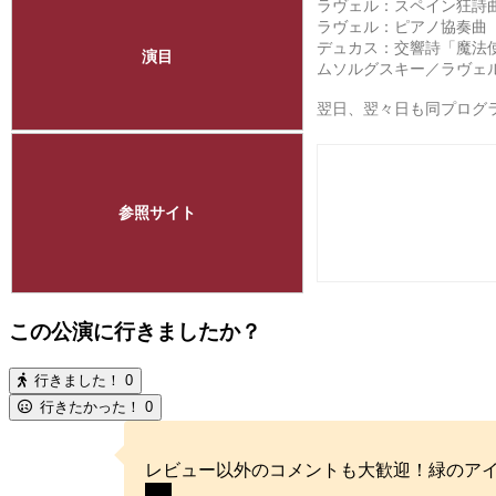
ラヴェル：スペイン狂詩
ラヴェル：ピアノ協奏曲 
デュカス：交響詩「魔法
演目
ムソルグスキー／ラヴェ
翌日、翌々日も同プロ
参照サイト
この公演に行きましたか？
行きました！
0
行きたかった！
0
レビュー以外のコメントも大歓迎！緑のア