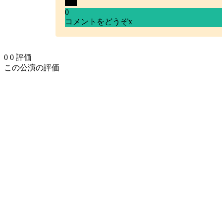
0
コメントをどうぞ
x
0
0
評価
この公演の評価