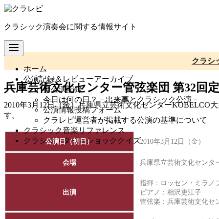
コ
ン
クラシック演奏会に関する情報サイト
テ
ン
ツ
へ
クラシ
ホーム
移
公演記録＆レビューアーカイブ
動
兵庫芸術文化センター管弦楽団 第32回
全公演記録
今日は何の日？－出来事とクラシック公演－
2010年3月12日（金）兵庫県立芸術文化センターKOBEL
公演情報投稿フォーム
す。
クラレビ運営者が掲載する公演の基準について
クラシック音楽リファレンス
クラシックタイムショッククイズ
公演日（初日）
2010年3月12日（金）
会場
兵庫県立芸術文化センター
指揮：ロッセン・ミラノ
出演
ピアノ：相沢吏江子
管弦楽：
兵庫芸術文化セ