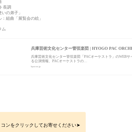
曲
ト長調
使いの弟子」
ル：組曲「展覧会の絵」
グラム
兵庫芸術文化センター管弦楽団 | HYOGO PAC ORCHE
兵庫芸術文化センター管弦楽団「PACオーケストラ」のWEB
る公演情報、PACオーケストラの…
hpac-orc.jp
イコンをクリックしてお寄せください➤