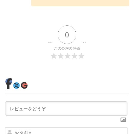
0
この公演の評価
お