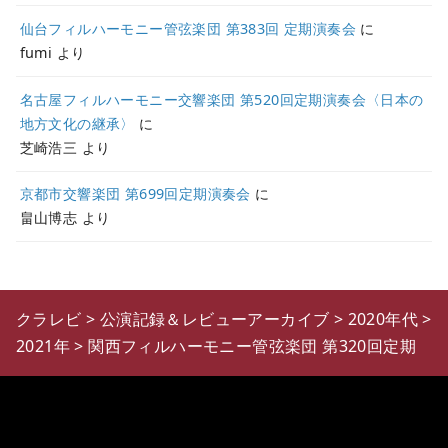
仙台フィルハーモニー管弦楽団 第383回 定期演奏会
に
fumi
より
名古屋フィルハーモニー交響楽団 第520回定期演奏会〈日本の
地方文化の継承〉
に
芝崎浩三
より
京都市交響楽団 第699回定期演奏会
に
畠山博志
より
クラレビ
>
公演記録＆レビューアーカイブ
>
2020年代
>
2021年
>
関西フィルハーモニー管弦楽団 第320回定期