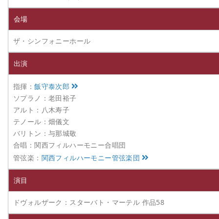
会場
ザ・シンフォニーホール
出演
指揮：
飯守泰次郎
ソプラノ：老田裕子
アルト：八木寿子
テノール：畑儀文
バリトン：与那城敬
合唱：関西フィルハーモニー合唱団
管弦楽：
関西フィルハーモニー管弦楽団
演目
ドヴォルザーク：スターバト・マーテル 作品58