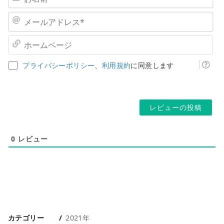
名
前
メ
*
ー
ル
ホ
ア
ー
ド
ム
プライバシーポリシー
、
利用規約
に同意します
レ
ペ
ス
ー
*
ジ
0
レビュー
カテゴリー
2021年