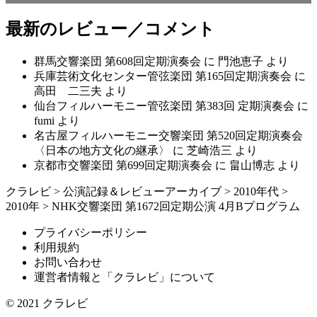
最新のレビュー／コメント
群馬交響楽団 第608回定期演奏会
に
門池恵子
より
兵庫芸術文化センター管弦楽団 第165回定期演奏会
に
高田 二三夫
より
仙台フィルハーモニー管弦楽団 第383回 定期演奏会
に
fumi
より
名古屋フィルハーモニー交響楽団 第520回定期演奏会
〈日本の地方文化の継承〉
に
芝崎浩三
より
京都市交響楽団 第699回定期演奏会
に
畠山博志
より
クラレビ
>
公演記録＆レビューアーカイブ
>
2010年代
>
2010年
>
NHK交響楽団 第1672回定期公演 4月Bプログラム
プライバシーポリシー
利用規約
お問い合わせ
運営者情報と「クラレビ」について
© 2021
クラレビ