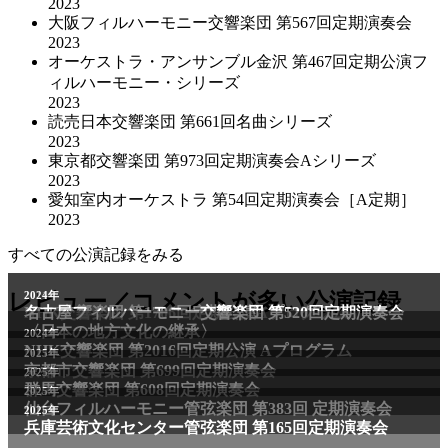
2023
大阪フィルハーモニー交響楽団 第567回定期演奏会
2023
オーケストラ・アンサンブル金沢 第467回定期公演フ
ィルハーモニー・シリーズ
2023
読売日本交響楽団 第661回名曲シリーズ
2023
東京都交響楽団 第973回定期演奏会Aシリーズ
2023
愛知室内オーケストラ 第54回定期演奏会［A定期］
2023
すべての公演記録をみる
2011年
レビュー／コメントが多い公演記録
2024年
NHK交響楽団 第1706回定期公演Aプログラム
名古屋フィルハーモニー交響楽団 第520回定期演奏会
〈日本の地方文化の継承〉
2024年
NHK交響楽団 第2016回定期公演 Aプログラム
2025年
京都市交響楽団 第699回定期演奏会
2025年
群馬交響楽団 第608回定期演奏会
2025年
仙台フィルハーモニー管弦楽団 第383回 定期演奏会
2025年
兵庫芸術文化センター管弦楽団 第165回定期演奏会