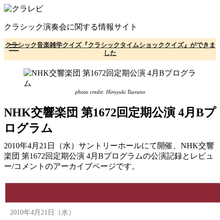
コ
ン
クラシック演奏会に関する情報サイト
テ
ン
クラシック音楽雑学クイズ『クラシックタイムショッククイズ』ができま
ツ
した
へ
移
動
photo credit: Hiroyuki Tsuruno
NHK交響楽団 第1672回定期公演 4月Bプ
ログラム
2010年4月21日（水）サントリーホールにて開催、NHK交響
楽団 第1672回定期公演 4月Bプログラムの公演記録とレビュ
ー/コメントのアーカイブページです。
2010年4月21日（水）