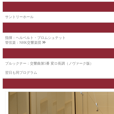
サントリーホール
指揮：ヘルベルト・ブロムシュテット
管弦楽：
NHK交響楽団
ブルックナー：交響曲第5番 変ロ長調（ノヴァーク版）
翌日も同プログラム