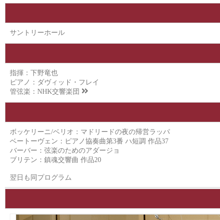
サントリーホール
指揮：下野竜也
ピアノ：ダヴィッド・フレイ
管弦楽：
NHK交響楽団
ボッケリーニ/ベリオ：マドリードの夜の帰営ラッパ
ベートーヴェン：ピアノ協奏曲第3番 ハ短調 作品37
バーバー：弦楽のためのアダージョ
ブリテン：鎮魂交響曲 作品20
翌日も同プログラム