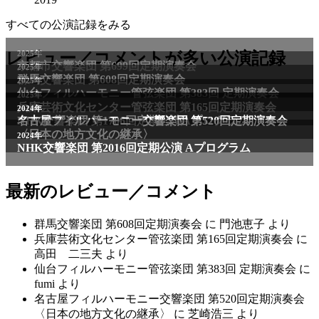
すべての公演記録をみる
2025年
レビュー／コメントが多い公演記録
京都市交響楽団 第699回定期演奏会
2025年
群馬交響楽団 第608回定期演奏会
2025年
仙台フィルハーモニー管弦楽団 第383回 定期演奏会
2025年
兵庫芸術文化センター管弦楽団 第165回定期演奏会
2011年
2024年
NHK交響楽団 第1706回定期公演Aプログラム
名古屋フィルハーモニー交響楽団 第520回定期演奏会
〈日本の地方文化の継承〉
2024年
NHK交響楽団 第2016回定期公演 Aプログラム
最新のレビュー／コメント
群馬交響楽団 第608回定期演奏会
に
門池恵子
より
兵庫芸術文化センター管弦楽団 第165回定期演奏会
に
高田 二三夫
より
仙台フィルハーモニー管弦楽団 第383回 定期演奏会
に
fumi
より
名古屋フィルハーモニー交響楽団 第520回定期演奏会
〈日本の地方文化の継承〉
に
芝崎浩三
より