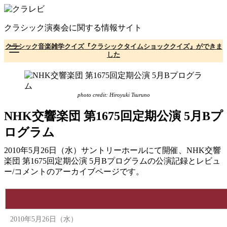
コ
ン
クラシック演奏会に関する情報サイト
テ
ン
クラシック音楽雑学クイズ『クラシックタイムショッククイズ』ができま
ツ
した
へ
移
動
photo credit: Hiroyuki Tsuruno
NHK交響楽団 第1675回定期公演 5月Bプ
ログラム
2010年5月26日（水）サントリーホールにて開催、NHK交響
楽団 第1675回定期公演 5月Bプログラムの公演記録とレビュ
ー/コメントのアーカイブページです。
2010年5月26日（水）