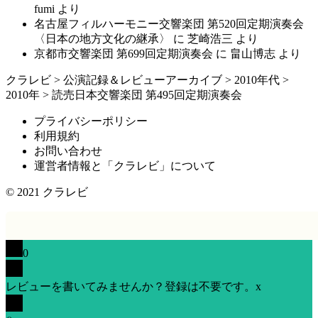
fumi
より
名古屋フィルハーモニー交響楽団 第520回定期演奏会
〈日本の地方文化の継承〉
に
芝崎浩三
より
京都市交響楽団 第699回定期演奏会
に
畠山博志
より
クラレビ
>
公演記録＆レビューアーカイブ
>
2010年代
>
2010年
>
読売日本交響楽団 第495回定期演奏会
プライバシーポリシー
利用規約
お問い合わせ
運営者情報と「クラレビ」について
© 2021
クラレビ
0
レビューを書いてみませんか？登録は不要です。
x