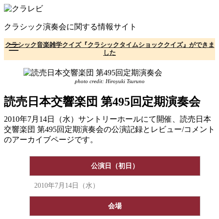
コ
ン
クラシック演奏会に関する情報サイト
テ
ン
クラシック音楽雑学クイズ『クラシックタイムショッククイズ』ができま
ツ
した
へ
移
動
photo credit: Hiroyuki Tsuruno
読売日本交響楽団 第495回定期演奏会
2010年7月14日（水）サントリーホールにて開催、読売日本
交響楽団 第495回定期演奏会の公演記録とレビュー/コメント
のアーカイブページです。
公演日（初日）
2010年7月14日（水）
会場