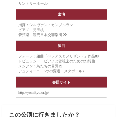
サントリーホール
出演
指揮：シルヴァン・カンブルラン
ピアノ：児玉桃
管弦楽：
読売日本交響楽団
演目
フォーレ：組曲「ペレアスとメリザンド」作品80
ドビュッシー：ピアノと管弦楽のための幻想曲
メシアン：鳥たちの目覚め
デュティーユ：5つの変遷（メタボール）
参照サイト
http://yomikyo.or.jp/
この公演に行きましたか？