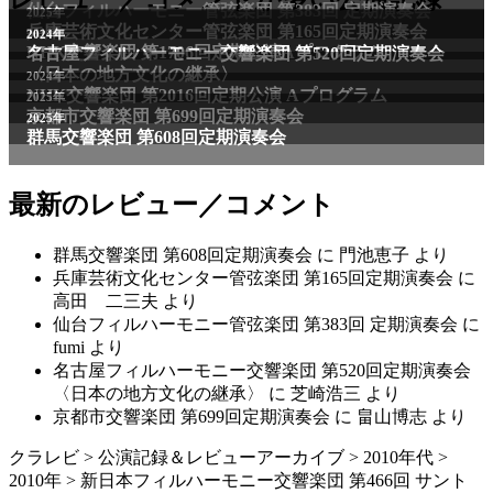
最新のレビュー／コメント
群馬交響楽団 第608回定期演奏会
に
門池恵子
より
兵庫芸術文化センター管弦楽団 第165回定期演奏会
に
高田 二三夫
より
仙台フィルハーモニー管弦楽団 第383回 定期演奏会
に
fumi
より
名古屋フィルハーモニー交響楽団 第520回定期演奏会
〈日本の地方文化の継承〉
に
芝崎浩三
より
京都市交響楽団 第699回定期演奏会
に
畠山博志
より
クラレビ
>
公演記録＆レビューアーカイブ
>
2010年代
>
2010年
>
新日本フィルハーモニー交響楽団 第466回 サント