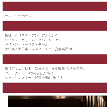
サントリーホール
指揮：クリスティアン・アルミンク
ソプラノ：カリーネ・ババジャニアン
バリトン：トーマス・モール
管弦楽：
新日本フィルハーモニー交響楽団
望月京：ニグレド（新日本フィル委嘱作品/世界初演）
ブルックナー：4つの管弦楽小品
ツェムリンスキー：抒情交響曲 作品18