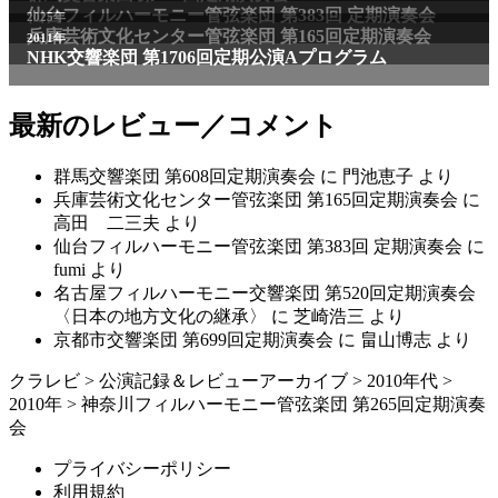
仙台フィルハーモニー管弦楽団 第383回 定期演奏会
2025年
兵庫芸術文化センター管弦楽団 第165回定期演奏会
2011年
NHK交響楽団 第1706回定期公演Aプログラム
最新のレビュー／コメント
群馬交響楽団 第608回定期演奏会
に
門池恵子
より
兵庫芸術文化センター管弦楽団 第165回定期演奏会
に
高田 二三夫
より
仙台フィルハーモニー管弦楽団 第383回 定期演奏会
に
fumi
より
名古屋フィルハーモニー交響楽団 第520回定期演奏会
〈日本の地方文化の継承〉
に
芝崎浩三
より
京都市交響楽団 第699回定期演奏会
に
畠山博志
より
クラレビ
>
公演記録＆レビューアーカイブ
>
2010年代
>
2010年
>
神奈川フィルハーモニー管弦楽団 第265回定期演奏
会
プライバシーポリシー
利用規約