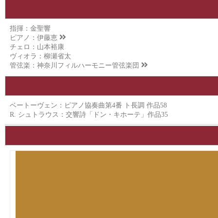
指揮：金聖響
ピアノ：
伊藤恵
チェロ：山本裕康
ヴィオラ：柳瀬省太
管弦楽：
神奈川フィルハーモニー管弦楽団
ベートーヴェン：ピアノ協奏曲第4番 ト長調 作品58
R. シュトラウス：交響詩「ドン・キホーテ」作品35