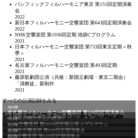
パシフィックフィルハーモニア東京 第151回定期演奏
会
2022
新日本フィルハーモニー交響楽団 第643回定期演奏会
2022
NHK交響楽団 第1936回定期 池袋Cプログラム
2021
日本フィルハーモニー交響楽団 第733回東京定期＜秋
季＞
2021
名古屋フィルハーモニー交響楽団 第493回定期
2021
藤原歌劇団公演（共催：新国立劇場・東京二期会）
「清教徒」新制作
2021
すべての公演記録をみる
2024年
名古屋フィルハーモニー交響楽団 第520回定期演奏会
レビュー／コメントが多い公演記録
〈日本の地方文化の継承〉
2024年
NHK交響楽団 第2016回定期公演 Aプログラム
2025年
京都市交響楽団 第699回定期演奏会
2025年
群馬交響楽団 第608回定期演奏会
2025年