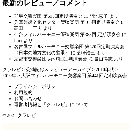
最新のレビュー／コメント
群馬交響楽団 第608回定期演奏会
に
門池恵子
より
兵庫芸術文化センター管弦楽団 第165回定期演奏会
に
高田 二三夫
より
仙台フィルハーモニー管弦楽団 第383回 定期演奏会
に
fumi
より
名古屋フィルハーモニー交響楽団 第520回定期演奏会
〈日本の地方文化の継承〉
に
芝崎浩三
より
京都市交響楽団 第699回定期演奏会
に
畠山博志
より
クラレビ
>
公演記録＆レビューアーカイブ
>
2010年代
>
2010年
>
大阪フィルハーモニー交響楽団 第441回定期演奏会
プライバシーポリシー
利用規約
お問い合わせ
運営者情報と「クラレビ」について
© 2021
クラレビ