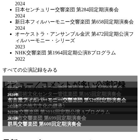
2024
日本センチュリー交響楽団 第284回定期演奏会
2024
新日本フィルハーモニー交響楽団 第658回定期演奏会
2024
オーケストラ・アンサンブル金沢 第472回定期公演フ
ィルハーモニー・シリーズ
2023
NHK交響楽団 第1964回定期公演Bプログラム
2022
すべての公演記録をみる
2025年
レビュー／コメントが多い公演記録
仙台フィルハーモニー管弦楽団 第383回 定期演奏会
2025年
兵庫芸術文化センター管弦楽団 第165回定期演奏会
2011年
2024年
NHK交響楽団 第1706回定期公演Aプログラム
名古屋フィルハーモニー交響楽団 第520回定期演奏会
〈日本の地方文化の継承〉
2024年
NHK交響楽団 第2016回定期公演 Aプログラム
2025年
京都市交響楽団 第699回定期演奏会
2025年
群馬交響楽団 第608回定期演奏会