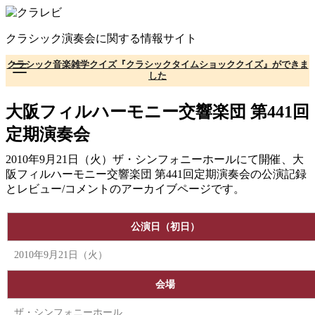
コ
ン
クラシック演奏会に関する情報サイト
テ
ン
クラシック音楽雑学クイズ『クラシックタイムショッククイズ』ができま
ツ
した
へ
移
大阪フィルハーモニー交響楽団 第441回
動
定期演奏会
2010年9月21日（火）ザ・シンフォニーホールにて開催、大
阪フィルハーモニー交響楽団 第441回定期演奏会の公演記録
とレビュー/コメントのアーカイブページです。
公演日（初日）
2010年9月21日（火）
会場
ザ・シンフォニーホール