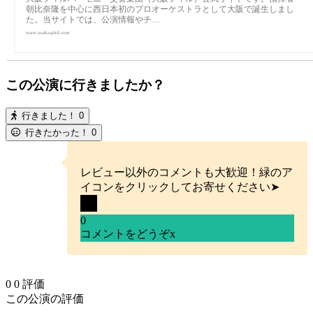
朝比奈隆を中心に西日本初のプロオーケストラとして大阪で誕生しまし
た。当サイトでは、公演情報やチ…
www.osaka-phil.com
この公演に行きましたか？
行きました！
0
行きたかった！
0
レビュー以外のコメントも大歓迎！緑のア
イコンをクリックしてお寄せください➤
0
コメントをどうぞ
x
0
0
評価
この公演の評価