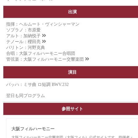
出演
指揮：ヘルムート・ヴィンシャーマン
ソプラノ：市原愛
アルト：
加納悦子
テノール：
櫻田亮
バリトン：河野克典
合唱：大阪フィルハーモニー合唱団
管弦楽：
大阪フィルハーモニー交響楽団
演目
バッハ：ミサ曲 ロ短調 BWV.232
翌日も同プログラム
参照サイト
大阪フィルハーモニー
大阪フィルハーモニー交響楽団（大阪フィル）公式サイトです。指揮者・