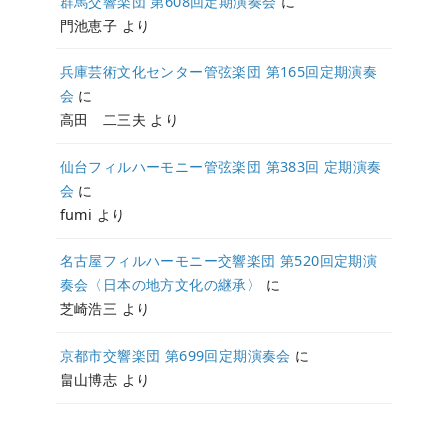
群馬交響楽団 第608回定期演奏会
に
門池恵子
より
兵庫芸術文化センター管弦楽団 第165回定期演奏
会
に
高田 二三夫
より
仙台フィルハーモニー管弦楽団 第383回 定期演奏
会
に
fumi
より
名古屋フィルハーモニー交響楽団 第520回定期演
奏会〈日本の地方文化の継承〉
に
芝崎浩三
より
京都市交響楽団 第699回定期演奏会
に
畠山博志
より