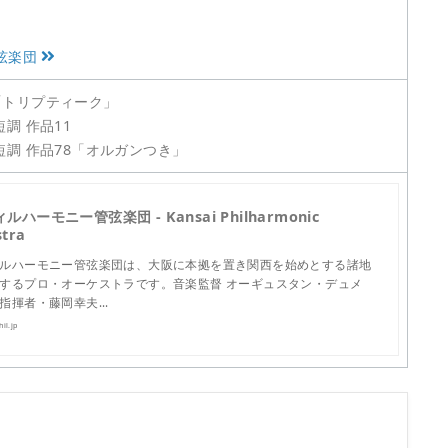
弦楽団
「トリプティーク」
調 作品11
短調 作品78「オルガンつき」
ルハーモニー管弦楽団 - Kansai Philharmonic
stra
ルハーモニー管弦楽団は、大阪に本拠を置き関西を始めとする諸地
するプロ・オーケストラです。音楽監督 オーギュスタン・デュメ
指揮者・藤岡幸夫…
il.jp