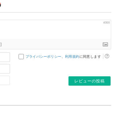
4000
]
お
プライバシーポリシー
、
利用規約
に同意します
名
メ
前
ー
*
ホ
ル
ー
ア
ム
ド
ペ
レ
ー
ス
ジ
*