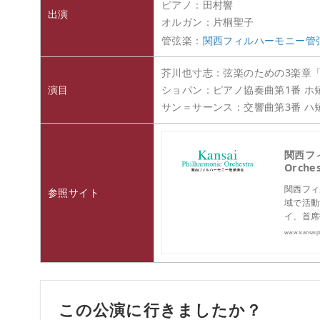
ピアノ：田村響
出演
オルガン：片桐聖子
管弦楽：
関西フィルハーモニー管
芥川也寸志：弦楽のための3楽章
演目
ショパン：ピアノ協奏曲第1番 ホ短
サン＝サーンス：交響曲第3番 ハ
関西フィ
Orche
関西フィ
参照サイト
域で活動
イ、首席
www.kansaiph
この公演に行きましたか？