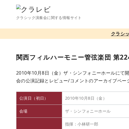
コ
ン
クラシック演奏会に関する情報サイト
テ
ン
クラシ
ツ
へ
移
関西フィルハーモニー管弦楽団 第22
動
2010年10月8日（金）ザ・シンフォニーホールにて
会の公演記録とレビュー/コメントのアーカイブペー
公演日（初日）
2010年10月8日（金）
会場
ザ・シンフォニーホール
指揮：小林研一郎