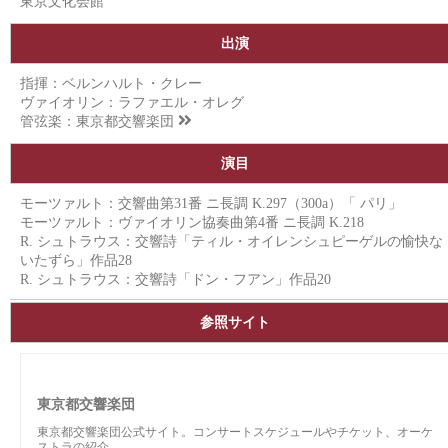
東京文化会館
出演
指揮：ベルンハルト・クレー
ヴァイオリン：ラファエル・オレグ
管弦楽：
東京都交響楽団
演目
モーツァルト：交響曲第31番 ニ長調 K.297（300a）「 パリ」
モーツァルト：ヴァイオリン協奏曲第4番 ニ長調 K.218
R. シュトラウス：交響詩「ティル・オイレンシュピーゲルの愉快な
いたずら」作品28
R. シュトラウス：交響詩「ドン・フアン」作品20
参照サイト
東京都交響楽団
東京都交響楽団公式サイト。コンサートスケジュールやチケット、オーケ
ストラの紹介。