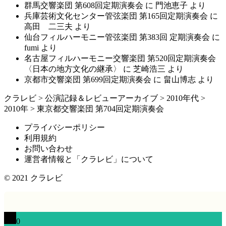
群馬交響楽団 第608回定期演奏会
に
門池恵子
より
兵庫芸術文化センター管弦楽団 第165回定期演奏会
に
高田 二三夫
より
仙台フィルハーモニー管弦楽団 第383回 定期演奏会
に
fumi
より
名古屋フィルハーモニー交響楽団 第520回定期演奏会
〈日本の地方文化の継承〉
に
芝崎浩三
より
京都市交響楽団 第699回定期演奏会
に
畠山博志
より
クラレビ
>
公演記録＆レビューアーカイブ
>
2010年代
>
2010年
>
東京都交響楽団 第704回定期演奏会
プライバシーポリシー
利用規約
お問い合わせ
運営者情報と「クラレビ」について
© 2021
クラレビ
0