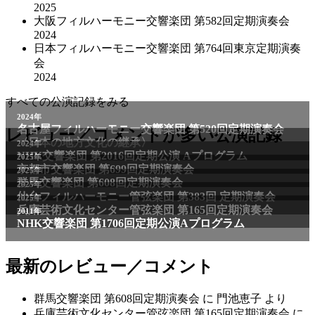
2025
大阪フィルハーモニー交響楽団 第582回定期演奏会
2024
日本フィルハーモニー交響楽団 第764回東京定期演奏
会
2024
すべての公演記録をみる
2024年
名古屋フィルハーモニー交響楽団 第520回定期演奏会
レビュー／コメントが多い公演記録
〈日本の地方文化の継承〉
2024年
NHK交響楽団 第2016回定期公演 Aプログラム
2025年
京都市交響楽団 第699回定期演奏会
2025年
群馬交響楽団 第608回定期演奏会
2025年
仙台フィルハーモニー管弦楽団 第383回 定期演奏会
2025年
兵庫芸術文化センター管弦楽団 第165回定期演奏会
2011年
NHK交響楽団 第1706回定期公演Aプログラム
最新のレビュー／コメント
群馬交響楽団 第608回定期演奏会
に
門池恵子
より
兵庫芸術文化センター管弦楽団 第165回定期演奏会
に