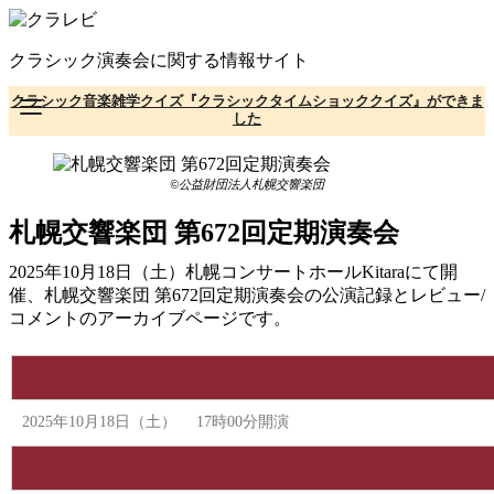
コ
ン
クラシック演奏会に関する情報サイト
テ
ン
クラシック音楽雑学クイズ『クラシックタイムショッククイズ』ができま
ツ
した
へ
移
動
©公益財団法人札幌交響楽団
札幌交響楽団 第672回定期演奏会
2025年10月18日（土）札幌コンサートホールKitaraにて開
催、札幌交響楽団 第672回定期演奏会の公演記録とレビュー/
コメントのアーカイブページです。
2025年10月18日（土） 17時00分開演