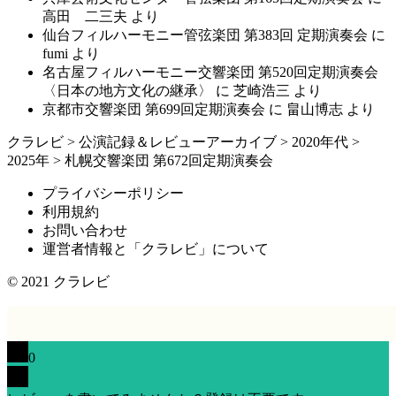
高田 二三夫
より
仙台フィルハーモニー管弦楽団 第383回 定期演奏会
に
fumi
より
名古屋フィルハーモニー交響楽団 第520回定期演奏会
〈日本の地方文化の継承〉
に
芝崎浩三
より
京都市交響楽団 第699回定期演奏会
に
畠山博志
より
クラレビ
>
公演記録＆レビューアーカイブ
>
2020年代
>
2025年
>
札幌交響楽団 第672回定期演奏会
プライバシーポリシー
利用規約
お問い合わせ
運営者情報と「クラレビ」について
© 2021
クラレビ
0