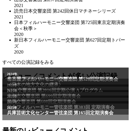
2021
読売日本交響楽団 第242回休日マチネーシリーズ
2021
日本フィルハーモニー交響楽団 第725回東京定期演奏
会＜秋季＞
2020
新日本フィルハーモニー交響楽団 第627回定期トパー
ズ
2020
すべての公演記録をみる
2011年
レビュー／コメントが多い公演記録
2024年
NHK交響楽団 第1706回定期公演Aプログラム
名古屋フィルハーモニー交響楽団 第520回定期演奏会
〈日本の地方文化の継承〉
2024年
NHK交響楽団 第2016回定期公演 Aプログラム
2025年
京都市交響楽団 第699回定期演奏会
2025年
群馬交響楽団 第608回定期演奏会
2025年
仙台フィルハーモニー管弦楽団 第383回 定期演奏会
2025年
兵庫芸術文化センター管弦楽団 第165回定期演奏会
最新のレビュー／コメント