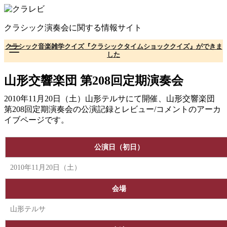
コ
ン
クラシック演奏会に関する情報サイト
テ
ン
クラシック音楽雑学クイズ『クラシックタイムショッククイズ』ができま
ツ
した
へ
移
山形交響楽団 第208回定期演奏会
動
2010年11月20日（土）山形テルサにて開催、山形交響楽団
第208回定期演奏会の公演記録とレビュー/コメントのアーカ
イブページです。
公演日（初日）
2010年11月20日（土）
会場
山形テルサ