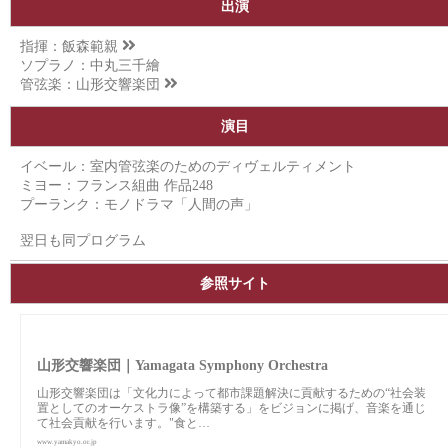
出演
指揮：
飯森範親
ソプラノ：中丸三千繪
管弦楽：
山形交響楽団
演目
イベール：室内管弦楽のためのディヴェルティメント
ミヨー：フランス組曲 作品248
プーランク：モノドラマ「人間の声」
翌日も同プログラム
参照サイト
山形交響楽団｜Yamagata Symphony Orchestra
山形交響楽団は「⽂化⼒によって都市課題解決に貢献するための“社会装
置としてのオーケストラ像”を構築する」をビジョンに掲げ、音楽を通じ
て社会貢献を行います。"食と…
www.yamakyo.or.jp