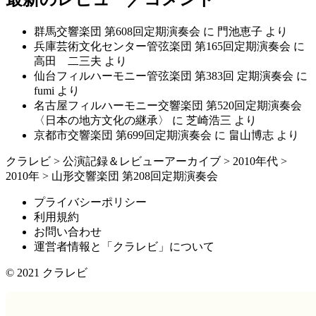
群馬交響楽団 第608回定期演奏会
に
門池恵子
より
兵庫芸術文化センター管弦楽団 第165回定期演奏会
に
高田 二三夫
より
仙台フィルハーモニー管弦楽団 第383回 定期演奏会
に
fumi
より
名古屋フィルハーモニー交響楽団 第520回定期演奏会
〈日本の地方文化の継承〉
に
芝崎浩三
より
京都市交響楽団 第699回定期演奏会
に
畠山博志
より
クラレビ
>
公演記録＆レビューアーカイブ
>
2010年代
>
2010年
>
山形交響楽団 第208回定期演奏会
プライバシーポリシー
利用規約
お問い合わせ
運営者情報と「クラレビ」について
© 2021
クラレビ