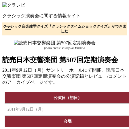
コ
ン
クラシック演奏会に関する情報サイト
テ
ン
クラシック音楽雑学クイズ『クラシックタイムショッククイズ』ができま
ツ
した
へ
移
動
photo credit: Hiroyuki Tsuruno
読売日本交響楽団 第507回定期演奏会
2011年9月12日（月）サントリーホールにて開催、読売日本
交響楽団 第507回定期演奏会の公演記録とレビュー/コメント
のアーカイブページです。
公演日（初日）
2011年9月12日（月）
会場