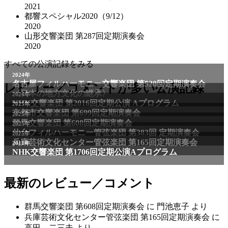
2021
都響スペシャル2020（9/12）
2020
山形交響楽団 第287回定期演奏会
2020
すべての公演記録をみる
2024年
名古屋フィルハーモニー交響楽団 第520回定期演奏会
レビュー／コメントが多い公演記録
〈日本の地方文化の継承〉
2024年
NHK交響楽団 第2016回定期公演 Aプログラム
2025年
京都市交響楽団 第699回定期演奏会
2025年
群馬交響楽団 第608回定期演奏会
2025年
仙台フィルハーモニー管弦楽団 第383回 定期演奏会
2025年
兵庫芸術文化センター管弦楽団 第165回定期演奏会
2011年
NHK交響楽団 第1706回定期公演Aプログラム
最新のレビュー／コメント
群馬交響楽団 第608回定期演奏会
に
門池恵子
より
兵庫芸術文化センター管弦楽団 第165回定期演奏会
に
高田 二三夫
より