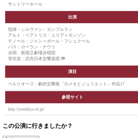
サントリーホール
出演
指揮：シルヴァン・カンブルラン
アルト：ベアトリス・ユリア＝モンゾン
テノール：ジャン＝ポール・フシェクール
バス：ローラン・ナウリ
合唱：新国立劇場合唱団
管弦楽：
読売日本交響楽団
演目
ベルリオーズ：劇的交響曲「ロメオとジュリエット」作品17
参照サイト
http://yomikyo.or.jp/
この公演に行きましたか？