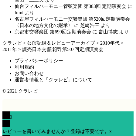
仙台フィルハーモニー管弦楽団 第383回 定期演奏会
に
fumi
より
名古屋フィルハーモニー交響楽団 第520回定期演奏会
〈日本の地方文化の継承〉
に
芝崎浩三
より
京都市交響楽団 第699回定期演奏会
に
畠山博志
より
クラレビ
>
公演記録＆レビューアーカイブ
>
2010年代
>
2011年
>
読売日本交響楽団 第507回定期演奏会
プライバシーポリシー
利用規約
お問い合わせ
運営者情報と「クラレビ」について
© 2021
クラレビ
0
レビューを書いてみませんか？登録は不要です。
x