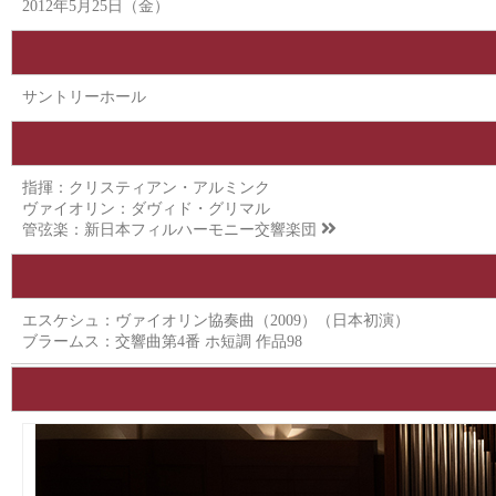
2012年5月25日（金）
サントリーホール
指揮：クリスティアン・アルミンク
ヴァイオリン：ダヴィド・グリマル
管弦楽：
新日本フィルハーモニー交響楽団
エスケシュ：ヴァイオリン協奏曲（2009）（日本初演）
ブラームス：交響曲第4番 ホ短調 作品98