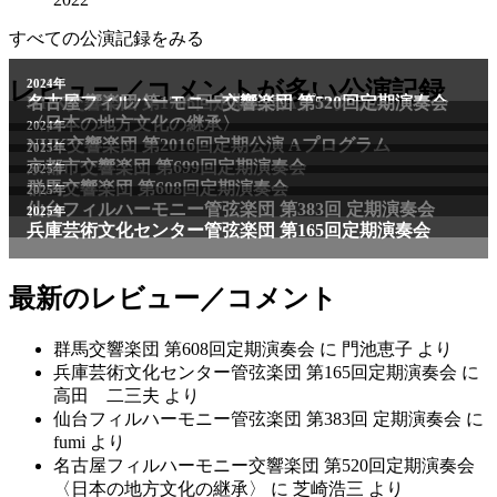
すべての公演記録をみる
2011年
レビュー／コメントが多い公演記録
2024年
NHK交響楽団 第1706回定期公演Aプログラム
名古屋フィルハーモニー交響楽団 第520回定期演奏会
〈日本の地方文化の継承〉
2024年
NHK交響楽団 第2016回定期公演 Aプログラム
2025年
京都市交響楽団 第699回定期演奏会
2025年
群馬交響楽団 第608回定期演奏会
2025年
仙台フィルハーモニー管弦楽団 第383回 定期演奏会
2025年
兵庫芸術文化センター管弦楽団 第165回定期演奏会
最新のレビュー／コメント
群馬交響楽団 第608回定期演奏会
に
門池恵子
より
兵庫芸術文化センター管弦楽団 第165回定期演奏会
に
高田 二三夫
より
仙台フィルハーモニー管弦楽団 第383回 定期演奏会
に
fumi
より
名古屋フィルハーモニー交響楽団 第520回定期演奏会
〈日本の地方文化の継承〉
に
芝崎浩三
より