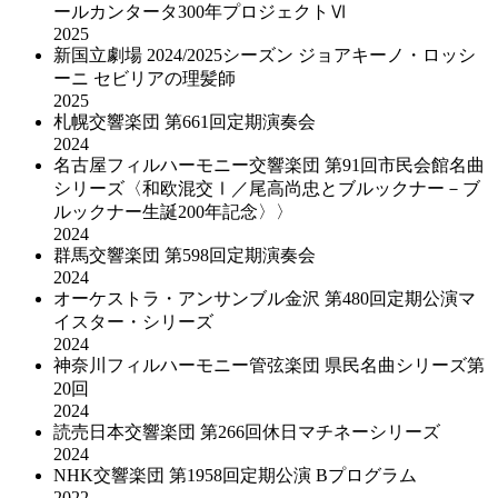
ールカンタータ300年プロジェクトⅥ
2025
新国立劇場 2024/2025シーズン ジョアキーノ・ロッシ
ーニ セビリアの理髪師
2025
札幌交響楽団 第661回定期演奏会
2024
名古屋フィルハーモニー交響楽団 第91回市民会館名曲
シリーズ〈和欧混交Ⅰ／尾高尚忠とブルックナー－ブ
ルックナー生誕200年記念〉〉
2024
群馬交響楽団 第598回定期演奏会
2024
オーケストラ・アンサンブル金沢 第480回定期公演マ
イスター・シリーズ
2024
神奈川フィルハーモニー管弦楽団 県民名曲シリーズ第
20回
2024
読売日本交響楽団 第266回休日マチネーシリーズ
2024
NHK交響楽団 第1958回定期公演 Bプログラム
2022