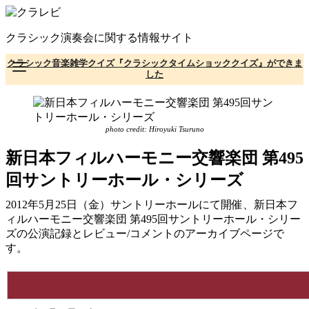
コ
ン
クラシック演奏会に関する情報サイト
テ
ン
クラシック音楽雑学クイズ『クラシックタイムショッククイズ』ができま
ツ
した
へ
移
動
photo credit: Hiroyuki Tsuruno
新日本フィルハーモニー交響楽団 第495
回サントリーホール・シリーズ
2012年5月25日（金）サントリーホールにて開催、新日本フ
ィルハーモニー交響楽団 第495回サントリーホール・シリー
ズの公演記録とレビュー/コメントのアーカイブページで
す。