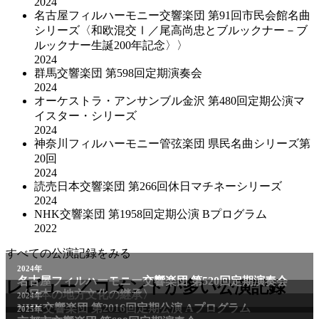
2024
名古屋フィルハーモニー交響楽団 第91回市民会館名曲
シリーズ〈和欧混交Ⅰ／尾高尚忠とブルックナー－ブ
ルックナー生誕200年記念〉〉
2024
群馬交響楽団 第598回定期演奏会
2024
オーケストラ・アンサンブル金沢 第480回定期公演マ
イスター・シリーズ
2024
神奈川フィルハーモニー管弦楽団 県民名曲シリーズ第
20回
2024
読売日本交響楽団 第266回休日マチネーシリーズ
2024
NHK交響楽団 第1958回定期公演 Bプログラム
2022
すべての公演記録をみる
2024年
名古屋フィルハーモニー交響楽団 第520回定期演奏会
レビュー／コメントが多い公演記録
〈日本の地方文化の継承〉
2024年
NHK交響楽団 第2016回定期公演 Aプログラム
2025年