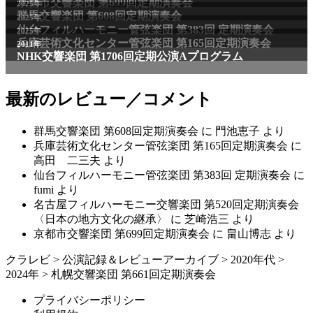
京都市交響楽団 第699回定期演奏会
2025年
群馬交響楽団 第608回定期演奏会
2025年
仙台フィルハーモニー管弦楽団 第383回 定期演奏会
2025年
兵庫芸術文化センター管弦楽団 第165回定期演奏会
2011年
NHK交響楽団 第1706回定期公演Aプログラム
最新のレビュー／コメント
群馬交響楽団 第608回定期演奏会
に
門池恵子
より
兵庫芸術文化センター管弦楽団 第165回定期演奏会
に
高田 二三夫
より
仙台フィルハーモニー管弦楽団 第383回 定期演奏会
に
fumi
より
名古屋フィルハーモニー交響楽団 第520回定期演奏会
〈日本の地方文化の継承〉
に
芝崎浩三
より
京都市交響楽団 第699回定期演奏会
に
畠山博志
より
クラレビ
>
公演記録＆レビューアーカイブ
>
2020年代
>
2024年
>
札幌交響楽団 第661回定期演奏会
プライバシーポリシー