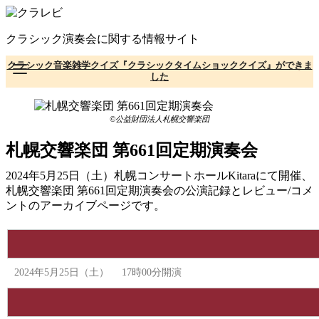
コ
ン
クラシック演奏会に関する情報サイト
テ
ン
クラシック音楽雑学クイズ『クラシックタイムショッククイズ』ができま
ツ
した
へ
移
動
©公益財団法人札幌交響楽団
札幌交響楽団 第661回定期演奏会
2024年5月25日（土）札幌コンサートホールKitaraにて開催、
札幌交響楽団 第661回定期演奏会の公演記録とレビュー/コメ
ントのアーカイブページです。
2024年5月25日（土） 17時00分開演