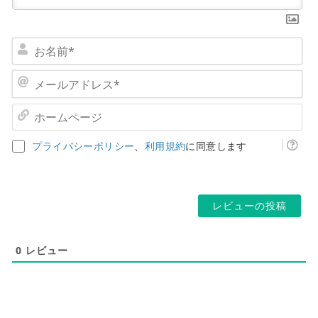
お
名
前
メ
*
ー
ル
ホ
ア
ー
ド
ム
プライバシーポリシー
、
利用規約
に同意します
レ
ペ
ス
ー
*
ジ
0
レビュー