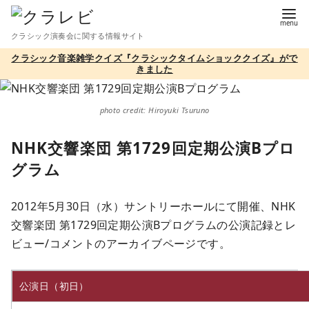
コ
ン
クラシック演奏会に関する情報サイト
テ
クラシック音楽雑学クイズ『クラシックタイムショッククイズ』がで
ン
きました
ツ
へ
photo credit: Hiroyuki Tsuruno
移
動
NHK交響楽団 第1729回定期公演Bプロ
グラム
2012年5月30日（水）サントリーホールにて開催、NHK
交響楽団 第1729回定期公演Bプログラムの公演記録とレ
ビュー/コメントのアーカイブページです。
公演日（初日）