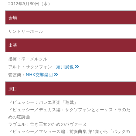
2012年5月30日（水）
会場
サントリーホール
出演
指揮：準・メルクル
アルト・サクソフォン：
須川展也
管弦楽：
NHK交響楽団
演目
ドビュッシー：バレエ音楽「遊戯」
ドビュッシー／デュカス編：サクソフォンとオーケストラのた
めの狂詩曲
ラヴェル：亡き王女のためのパヴァーヌ
ドビュッシー／マシューズ編：前奏曲集 第1集から「パックの