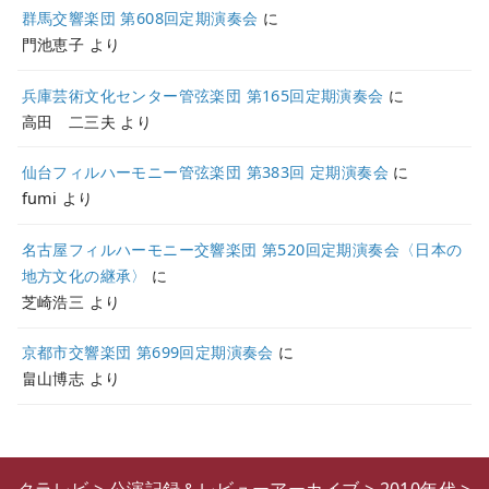
群馬交響楽団 第608回定期演奏会
に
門池恵子
より
兵庫芸術文化センター管弦楽団 第165回定期演奏会
に
高田 二三夫
より
仙台フィルハーモニー管弦楽団 第383回 定期演奏会
に
fumi
より
名古屋フィルハーモニー交響楽団 第520回定期演奏会〈日本の
地方文化の継承〉
に
芝崎浩三
より
京都市交響楽団 第699回定期演奏会
に
畠山博志
より