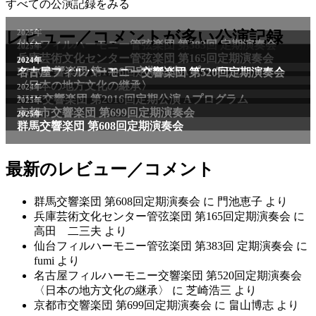
すべての公演記録をみる
2025年
レビュー／コメントが多い公演記録
仙台フィルハーモニー管弦楽団 第383回 定期演奏会
2025年
兵庫芸術文化センター管弦楽団 第165回定期演奏会
2011年
2024年
NHK交響楽団 第1706回定期公演Aプログラム
名古屋フィルハーモニー交響楽団 第520回定期演奏会
〈日本の地方文化の継承〉
2024年
NHK交響楽団 第2016回定期公演 Aプログラム
2025年
京都市交響楽団 第699回定期演奏会
2025年
群馬交響楽団 第608回定期演奏会
最新のレビュー／コメント
群馬交響楽団 第608回定期演奏会
に
門池恵子
より
兵庫芸術文化センター管弦楽団 第165回定期演奏会
に
高田 二三夫
より
仙台フィルハーモニー管弦楽団 第383回 定期演奏会
に
fumi
より
名古屋フィルハーモニー交響楽団 第520回定期演奏会
〈日本の地方文化の継承〉
に
芝崎浩三
より
京都市交響楽団 第699回定期演奏会
に
畠山博志
より