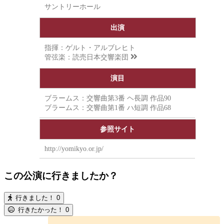
サントリーホール
出演
指揮：ゲルト・アルブレヒト
管弦楽：
読売日本交響楽団
演目
ブラームス：交響曲第3番 ヘ長調 作品90
ブラームス：交響曲第1番 ハ短調 作品68
参照サイト
http://yomikyo.or.jp/
この公演に行きましたか？
行きました！
0
行きたかった！
0