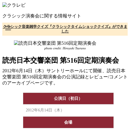
コ
ン
クラシック演奏会に関する情報サイト
テ
ン
クラシック音楽雑学クイズ『クラシックタイムショッククイズ』ができま
ツ
した
へ
移
動
photo credit: Hiroyuki Tsuruno
読売日本交響楽団 第516回定期演奏会
2012年6月14日（木）サントリーホールにて開催、読売日本
交響楽団 第516回定期演奏会の公演記録とレビュー/コメント
のアーカイブページです。
公演日（初日）
2012年6月14日（木）
会場