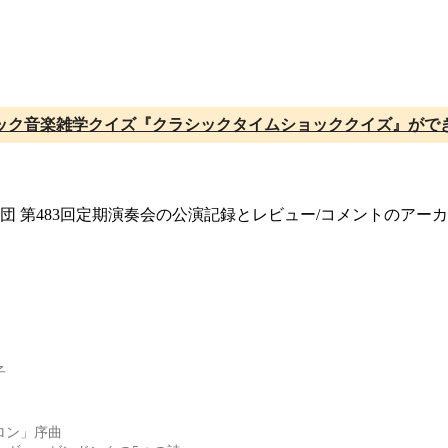
ック音楽雑学クイズ『クラシックタイムショッククイズ』がで
楽団 第483回定期演奏会の公演記録とレビュー/コメントのアー
子
ロン」序曲