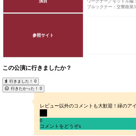
演目
ワーグナー／モットル編
ブルックナー：交響曲第3
参照サイト
この公演に行きましたか？
行きました！
0
行きたかった！
0
レビュー以外のコメントも大歓迎！緑のア
0
コメントをどうぞ
x