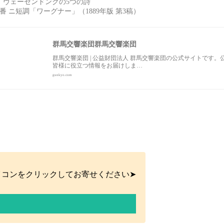
：ヴェーゼンドンクの5つの詩
番 ニ短調「ワーグナー」（1889年版 第3稿）
群馬交響楽団群馬交響楽団
群馬交響楽団 | 公益財団法人 群馬交響楽団の公式サイトで
皆様に役立つ情報をお届けしま…
gunkyo.com
イコンをクリックしてお寄せください➤