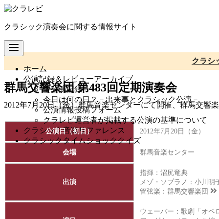
コ
ン
クラシック演奏会に関する情報サイト
テ
ン
ツ
へ
クラシ
ホーム
移
公演記録＆レビューアーカイブ
動
群馬交響楽団 第483回定期演奏会
全公演記録
今日は何の日？－出来事とクラシック公演－
2012年7月20日（金）群馬音楽センターにて開催、群馬交響
公演情報投稿フォーム
クラレビ運営者が掲載する公演の基準について
クラシック音楽リファレンス
公演日（初日）
2012年7月20日（金）
クラシックタイムショッククイズ
会場
群馬音楽センター
指揮：沼尻竜典
出演
メゾ・ソプラノ：小川明
管弦楽：
群馬交響楽団
ウェーバー：歌劇「オベ