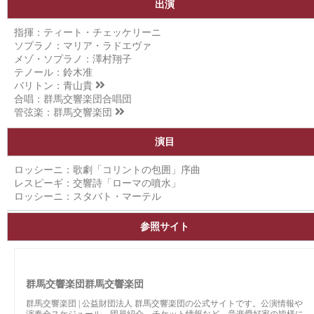
出演
指揮：ティート・チェッケリーニ
ソプラノ：マリア・ラドエヴァ
メゾ・ソプラノ：澤村翔子
テノール：鈴木准
バリトン：
青山貴
合唱：群馬交響楽団合唱団
管弦楽：
群馬交響楽団
演目
ロッシーニ：歌劇「コリントの包囲」序曲
レスピーギ：交響詩「ローマの噴水」
ロッシーニ：スタバト・マーテル
参照サイト
群馬交響楽団群馬交響楽団
群馬交響楽団 | 公益財団法人 群馬交響楽団の公式サイトです。公演情報や
演奏会スケジュール、団員紹介、チケット情報など、音楽愛好家の皆様に