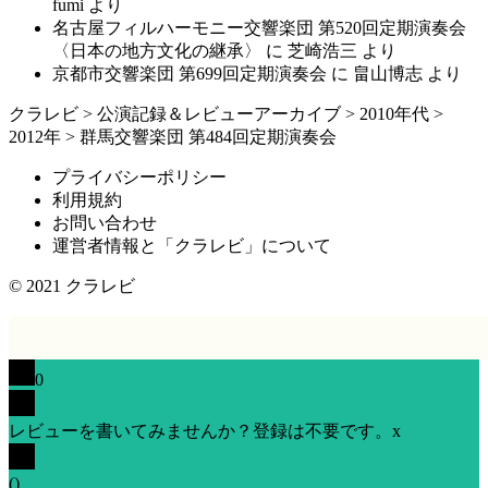
fumi
より
名古屋フィルハーモニー交響楽団 第520回定期演奏会
〈日本の地方文化の継承〉
に
芝崎浩三
より
京都市交響楽団 第699回定期演奏会
に
畠山博志
より
クラレビ
>
公演記録＆レビューアーカイブ
>
2010年代
>
2012年
>
群馬交響楽団 第484回定期演奏会
プライバシーポリシー
利用規約
お問い合わせ
運営者情報と「クラレビ」について
© 2021
クラレビ
0
レビューを書いてみませんか？登録は不要です。
x
(
)