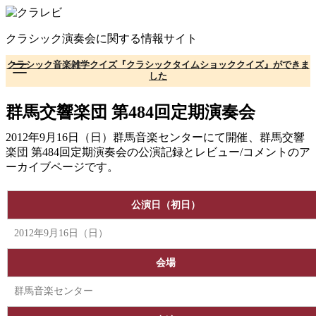
コ
ン
クラシック演奏会に関する情報サイト
テ
ン
クラシック音楽雑学クイズ『クラシックタイムショッククイズ』ができま
ツ
した
へ
移
群馬交響楽団 第484回定期演奏会
動
2012年9月16日（日）群馬音楽センターにて開催、群馬交響
楽団 第484回定期演奏会の公演記録とレビュー/コメントのア
ーカイブページです。
公演日（初日）
2012年9月16日（日）
会場
群馬音楽センター