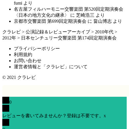
fumi
より
名古屋フィルハーモニー交響楽団 第520回定期演奏会
〈日本の地方文化の継承〉
に
芝崎浩三
より
京都市交響楽団 第699回定期演奏会
に
畠山博志
より
クラレビ
>
公演記録＆レビューアーカイブ
>
2010年代
>
2012年
>
日本センチュリー交響楽団 第174回定期演奏会
プライバシーポリシー
利用規約
お問い合わせ
運営者情報と「クラレビ」について
© 2021
クラレビ
0
レビューを書いてみませんか？登録は不要です。
x