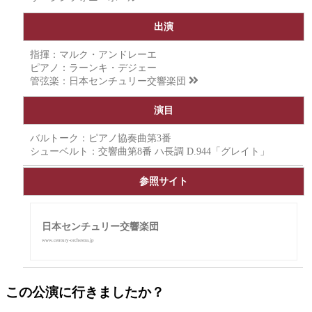
出演
指揮：マルク・アンドレーエ
ピアノ：ラーンキ・デジェー
管弦楽：
日本センチュリー交響楽団
演目
バルトーク：ピアノ協奏曲第3番
シューベルト：交響曲第8番 ハ長調 D.944「グレイト」
参照サイト
日本センチュリー交響楽団
www.century-orchestra.jp
この公演に行きましたか？