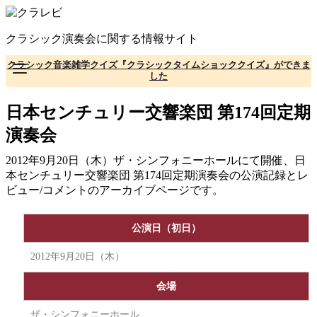
コ
ン
クラシック演奏会に関する情報サイト
テ
ン
クラシック音楽雑学クイズ『クラシックタイムショッククイズ』ができま
ツ
した
へ
移
日本センチュリー交響楽団 第174回定期
動
演奏会
2012年9月20日（木）ザ・シンフォニーホールにて開催、日
本センチュリー交響楽団 第174回定期演奏会の公演記録とレ
ビュー/コメントのアーカイブページです。
公演日（初日）
2012年9月20日（木）
会場
ザ・シンフォニーホール