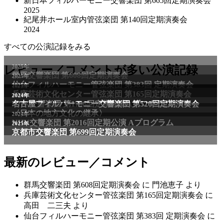
新日本フィルハーモニー交響楽団 第665回定期演奏会
2025
紀尾井ホール室内管弦楽団 第140回定期演奏会
2024
すべての公演記録をみる
2025年
レビュー／コメントが多い公演記録
群馬交響楽団 第608回定期演奏会
2025年
仙台フィルハーモニー管弦楽団 第383回 定期演奏会
2025年
兵庫芸術文化センター管弦楽団 第165回定期演奏会
2011年
2024年
NHK交響楽団 第1706回定期公演Aプログラム
名古屋フィルハーモニー交響楽団 第520回定期演奏会
〈日本の地方文化の継承〉
2024年
NHK交響楽団 第2016回定期公演 Aプログラム
2025年
京都市交響楽団 第699回定期演奏会
最新のレビュー／コメント
群馬交響楽団 第608回定期演奏会
に
門池恵子
より
兵庫芸術文化センター管弦楽団 第165回定期演奏会
に
高田 二三夫
より
仙台フィルハーモニー管弦楽団 第383回 定期演奏会
に