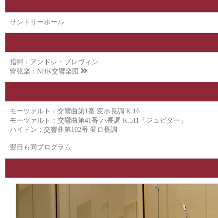
サントリーホール
指揮：アンドレ・プレヴィン
管弦楽：
NHK交響楽団
モーツァルト：交響曲第1番 変ホ長調 K.16
モーツァルト：交響曲第41番 ハ長調 K.511「ジュピター」
ハイドン：交響曲第102番 変ロ長調
翌日も同プログラム