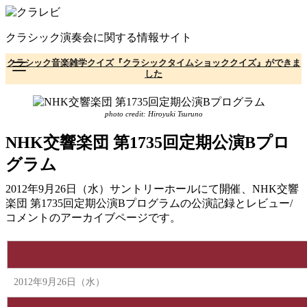
コ
ン
クラシック演奏会に関する情報サイト
テ
ン
クラシック音楽雑学クイズ『クラシックタイムショッククイズ』ができま
ツ
した
へ
移
動
photo credit: Hiroyuki Tsuruno
NHK交響楽団 第1735回定期公演Bプロ
グラム
2012年9月26日（水）サントリーホールにて開催、NHK交響
楽団 第1735回定期公演Bプログラムの公演記録とレビュー/
コメントのアーカイブページです。
2012年9月26日（水）