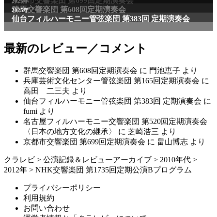
最新のレビュー／コメント
群馬交響楽団 第608回定期演奏会
に
門池恵子
より
兵庫芸術文化センター管弦楽団 第165回定期演奏会
に
高田 二三夫
より
仙台フィルハーモニー管弦楽団 第383回 定期演奏会
に
fumi
より
名古屋フィルハーモニー交響楽団 第520回定期演奏会
〈日本の地方文化の継承〉
に
芝崎浩三
より
京都市交響楽団 第699回定期演奏会
に
畠山博志
より
クラレビ
>
公演記録＆レビューアーカイブ
>
2010年代
>
2012年
>
NHK交響楽団 第1735回定期公演Bプログラム
プライバシーポリシー
利用規約
お問い合わせ