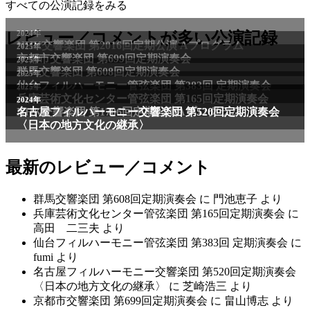
すべての公演記録をみる
2024年
レビュー／コメントが多い公演記録
NHK交響楽団 第2016回定期公演 Aプログラム
2025年
京都市交響楽団 第699回定期演奏会
2025年
群馬交響楽団 第608回定期演奏会
2025年
仙台フィルハーモニー管弦楽団 第383回 定期演奏会
2025年
兵庫芸術文化センター管弦楽団 第165回定期演奏会
2011年
2024年
NHK交響楽団 第1706回定期公演Aプログラム
名古屋フィルハーモニー交響楽団 第520回定期演奏会
〈日本の地方文化の継承〉
最新のレビュー／コメント
群馬交響楽団 第608回定期演奏会
に
門池恵子
より
兵庫芸術文化センター管弦楽団 第165回定期演奏会
に
高田 二三夫
より
仙台フィルハーモニー管弦楽団 第383回 定期演奏会
に
fumi
より
名古屋フィルハーモニー交響楽団 第520回定期演奏会
〈日本の地方文化の継承〉
に
芝崎浩三
より
京都市交響楽団 第699回定期演奏会
に
畠山博志
より