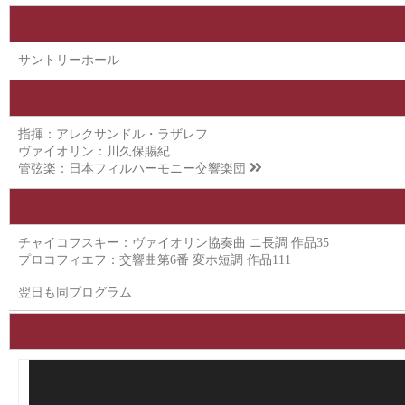
サントリーホール
指揮：アレクサンドル・ラザレフ
ヴァイオリン：川久保賜紀
管弦楽：
日本フィルハーモニー交響楽団
チャイコフスキー：ヴァイオリン協奏曲 ニ長調 作品35
プロコフィエフ：交響曲第6番 変ホ短調 作品111
翌日も同プログラム