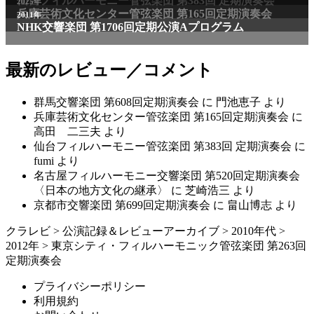
仙台フィルハーモニー管弦楽団 第383回 定期演奏会
2025年
兵庫芸術文化センター管弦楽団 第165回定期演奏会
2011年
NHK交響楽団 第1706回定期公演Aプログラム
最新のレビュー／コメント
群馬交響楽団 第608回定期演奏会
に
門池恵子
より
兵庫芸術文化センター管弦楽団 第165回定期演奏会
に
高田 二三夫
より
仙台フィルハーモニー管弦楽団 第383回 定期演奏会
に
fumi
より
名古屋フィルハーモニー交響楽団 第520回定期演奏会
〈日本の地方文化の継承〉
に
芝崎浩三
より
京都市交響楽団 第699回定期演奏会
に
畠山博志
より
クラレビ
>
公演記録＆レビューアーカイブ
>
2010年代
>
2012年
>
東京シティ・フィルハーモニック管弦楽団 第263回
定期演奏会
プライバシーポリシー
利用規約