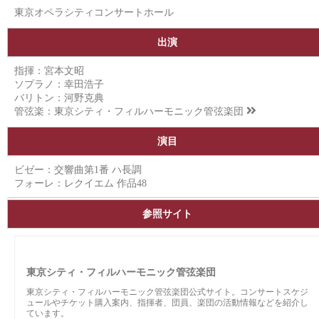
東京オペラシティコンサートホール
出演
指揮：宮本文昭
ソプラノ：幸田浩子
バリトン：河野克典
管弦楽：
東京シティ・フィルハーモニック管弦楽団
演目
ビゼー：交響曲第1番 ハ長調
フォーレ：レクイエム 作品48
参照サイト
東京シティ・フィルハーモニック管弦楽団
東京シティ・フィルハーモニック管弦楽団公式サイト。コンサートスケジ
ュールやチケット購入案内、指揮者、団員、楽団の活動情報などを紹介し
ています。