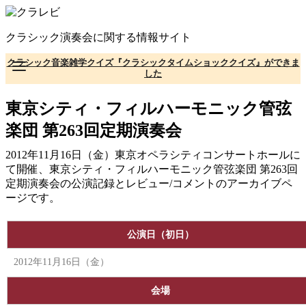
コ
ン
クラシック演奏会に関する情報サイト
テ
ン
クラシック音楽雑学クイズ『クラシックタイムショッククイズ』ができま
ツ
した
へ
移
東京シティ・フィルハーモニック管弦
動
楽団 第263回定期演奏会
2012年11月16日（金）東京オペラシティコンサートホールに
て開催、東京シティ・フィルハーモニック管弦楽団 第263回
定期演奏会の公演記録とレビュー/コメントのアーカイブペ
ージです。
公演日（初日）
2012年11月16日（金）
会場