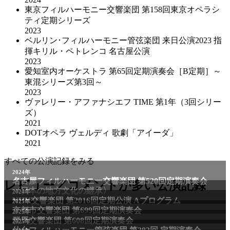
東京フィルハーモニー交響楽団 第158回東京オペラシ
ティ定期シリーズ
2023
ベルリン･フィルハーモニー管弦楽団 来日公演2023 指
揮キリル・ペトレンコ 名古屋公演
2023
愛知室内オーケストラ 第65回定期演奏会［B定期］～
東混シリーズ第3回～
2023
ヴァレリー・アファナシエフ TIME 第1年（3回シリー
ズ）
2021
DOTオペラ ヴェルディ 歌劇「アイーダ」
2021
すべての公演記録をみる
2024年
名古屋フィルハーモニー交響楽団 第520回定期演奏会
レビュー／コメントが多い公演記録
〈日本の地方文化の継承〉
2024年
NHK交響楽団 第2016回定期公演 Aプログラム
2025年
京都市交響楽団 第699回定期演奏会
2025年
群馬交響楽団 第608回定期演奏会
2025年