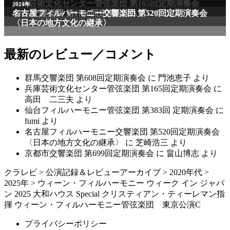
兵庫芸術文化センター管弦楽団 第165回定期演奏会
2011年
2024年
NHK交響楽団 第1706回定期公演Aプログラム
名古屋フィルハーモニー交響楽団 第520回定期演奏会
〈日本の地方文化の継承〉
最新のレビュー／コメント
群馬交響楽団 第608回定期演奏会
に
門池恵子
より
兵庫芸術文化センター管弦楽団 第165回定期演奏会
に
高田 二三夫
より
仙台フィルハーモニー管弦楽団 第383回 定期演奏会
に
fumi
より
名古屋フィルハーモニー交響楽団 第520回定期演奏会
〈日本の地方文化の継承〉
に
芝崎浩三
より
京都市交響楽団 第699回定期演奏会
に
畠山博志
より
クラレビ
>
公演記録＆レビューアーカイブ
>
2020年代
>
2025年
>
ウィーン・フィルハーモニー ウィーク イン ジャパ
ン 2025 大和ハウス Special クリスティアン・ティーレマン指
揮 ウィーン・フィルハーモニー管弦楽団 東京公演C
プライバシーポリシー