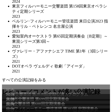
2024
東京フィルハーモニー交響楽団 第158回東京オペラシ
ティ定期シリーズ
2023
ベルリン･フィルハーモニー管弦楽団 来日公演2023 指
揮キリル・ペトレンコ 名古屋公演
2023
愛知室内オーケストラ 第65回定期演奏会［B定期］～
東混シリーズ第3回～
2023
ヴァレリー・アファナシエフ TIME 第1年（3回シリー
ズ）
2021
DOTオペラ ヴェルディ 歌劇「アイーダ」
2021
すべての公演記録をみる
2024年
レビュー／コメントが多い公演記録
NHK交響楽団 第2016回定期公演 Aプログラム
2025年
京都市交響楽団 第699回定期演奏会
2025年
群馬交響楽団 第608回定期演奏会
2025年
仙台フィルハーモニー管弦楽団 第383回 定期演奏会
2025年