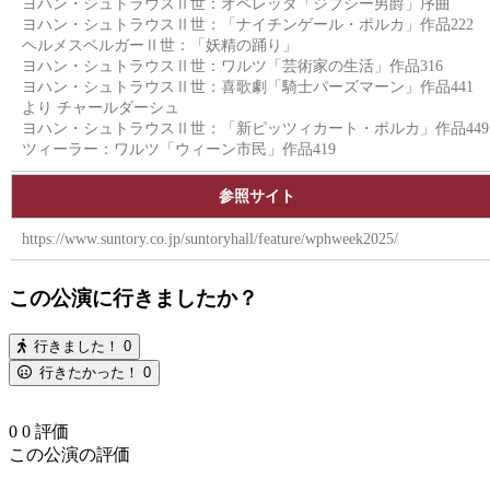
ヨハン・シュトラウスⅡ世：オペレッタ「ジプシー男爵」序曲
ヨハン・シュトラウスⅡ世：「ナイチンゲール・ポルカ」作品222
ヘルメスベルガーⅡ世：「妖精の踊り」
ヨハン・シュトラウスⅡ世：ワルツ「芸術家の生活」作品316
ヨハン・シュトラウスⅡ世：喜歌劇「騎士パーズマーン」作品441
より チャールダーシュ
ヨハン・シュトラウスⅡ世：「新ピッツィカート・ポルカ」作品449
ツィーラー：ワルツ「ウィーン市民」作品419
参照サイト
https://www.suntory.co.jp/suntoryhall/feature/wphweek2025/
この公演に行きましたか？
行きました！
0
行きたかった！
0
0
0
評価
この公演の評価